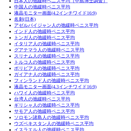
日本人の弛緩時ペニス平均（中島博士調査）
中国人の弛緩時ペニス平均
液晶モニター画面(4.2インチワイド16:9)
名刺(日本)
アゼルバイジャン人の弛緩時ペニス平均
インド人の弛緩時ペニス平均
トンガ人の弛緩時ペニス平均
イタリア人の弛緩時ペニス平均
グアテマラ人の弛緩時ペニス平均
スリナム人の弛緩時ペニス平均
トルコ人の弛緩時ペニス平均
ボリビア人の弛緩時ペニス平均
ガイアナ人の弛緩時ペニス平均
フィンランド人の弛緩時ペニス平均
液晶モニター画面(4.3インチワイド16:9)
ハワイ人の弛緩時ペニス平均
台湾人の弛緩時ペニス平均
ギリシャ人の弛緩時ペニス平均
サモア人の弛緩時ペニス平均
ソロモン諸島人の弛緩時ペニス平均
ウズベキスタン人の弛緩時ペニス平均
イスラエル人の弛緩時ペニス平均