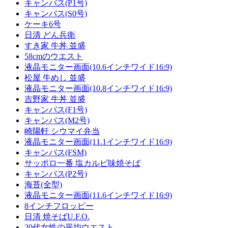
キャンバス(P1号)
キャンバス(S0号)
ケーキ6号
日清 どん兵衛
すき家 牛丼 並盛
58cmのウエスト
液晶モニター画面(10.6インチワイド16:9)
松屋 牛めし 並盛
液晶モニター画面(10.8インチワイド16:9)
吉野家 牛丼 並盛
キャンバス(F1号)
キャンバス(M2号)
崎陽軒 シウマイ弁当
液晶モニター画面(11.1インチワイド16:9)
キャンバス(FSM)
サッポロ一番 塩カルビ味焼そば
キャンバス(P2号)
海苔(全型)
液晶モニター画面(11.6インチワイド16:9)
8インチフロッピー
日清 焼そばU.F.O.
20代女性の平均ウエスト