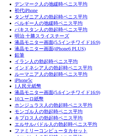
デンマーク人の弛緩時ペニス平均
初代iPhone
タンザニア人の勃起時ペニス平均
ベルギー人の弛緩時ペニス平均
パキスタン人の勃起時ペニス平均
明治 十勝スライスチーズ
液晶モニター画面(5.5インチワイド16:9)
液晶モニター画面(iPhone6 PLUS)
鉛筆
イラン人の勃起時ペニス平均
インドネシア人の勃起時ペニス平均
ルーマニア人の勃起時ペニス平均
iPhone5c
1人民元紙幣
液晶モニター画面(5.6インチワイド16:9)
10ユーロ紙幣
ホンジュラス人の勃起時ペニス平均
モンゴル人の勃起時ペニス平均
キプロス人の勃起時ペニス平均
エルサルバドル人の勃起時ペニス平均
ファミリーコンピュータカセット