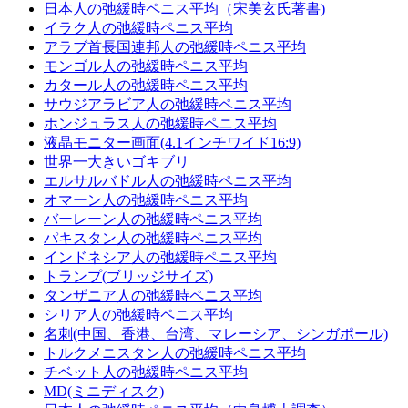
日本人の弛緩時ペニス平均（宋美玄氏著書)
イラク人の弛緩時ペニス平均
アラブ首長国連邦人の弛緩時ペニス平均
モンゴル人の弛緩時ペニス平均
カタール人の弛緩時ペニス平均
サウジアラビア人の弛緩時ペニス平均
ホンジュラス人の弛緩時ペニス平均
液晶モニター画面(4.1インチワイド16:9)
世界一大きいゴキブリ
エルサルバドル人の弛緩時ペニス平均
オマーン人の弛緩時ペニス平均
バーレーン人の弛緩時ペニス平均
パキスタン人の弛緩時ペニス平均
インドネシア人の弛緩時ペニス平均
トランプ(ブリッジサイズ)
タンザニア人の弛緩時ペニス平均
シリア人の弛緩時ペニス平均
名刺(中国、香港、台湾、マレーシア、シンガポール)
トルクメニスタン人の弛緩時ペニス平均
チベット人の弛緩時ペニス平均
MD(ミニディスク)