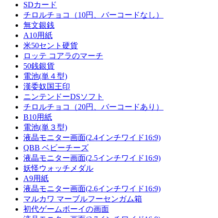
SDカード
チロルチョコ（10円、バーコードなし）
無文銀銭
A10用紙
米50セント硬貨
ロッテ コアラのマーチ
50銭銀貨
電池(単４型)
漢委奴国王印
ニンテンドーDSソフト
チロルチョコ（20円、バーコードあり）
B10用紙
電池(単３型)
液晶モニター画面(2.4インチワイド16:9)
QBB ベビーチーズ
液晶モニター画面(2.5インチワイド16:9)
妖怪ウォッチメダル
A9用紙
液晶モニター画面(2.6インチワイド16:9)
マルカワ マーブルフーセンガム箱
初代ゲームボーイの画面