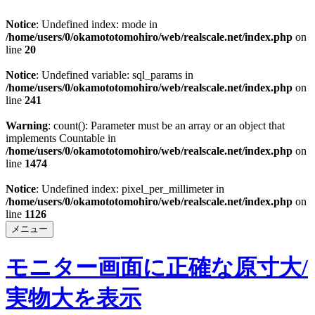
Notice
: Undefined index: mode in
/home/users/0/okamototomohiro/web/realscale.net/index.php
on
line
20
Notice
: Undefined variable: sql_params in
/home/users/0/okamototomohiro/web/realscale.net/index.php
on
line
241
Warning
: count(): Parameter must be an array or an object that
implements Countable in
/home/users/0/okamototomohiro/web/realscale.net/index.php
on
line
1474
Notice
: Undefined index: pixel_per_millimeter in
/home/users/0/okamototomohiro/web/realscale.net/index.php
on
line
1126
メニュー
モニター画面に正確な原寸大/
実物大を表示