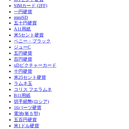
SIMカード (2FF)
一円硬貨
miniSD
五十円硬貨
A11用紙
米5セント硬貨
ペニー・ブラック
ジューC
五円硬貨
百円硬貨
xDピクチャーカード
十円硬貨
米25セント硬貨
ラムネ玉
コリス フエラムネ
B11用紙
切手紙幣(ロシア)
10バーツ硬貨
電池(単５型)
五百円硬貨
米1ドル硬貨