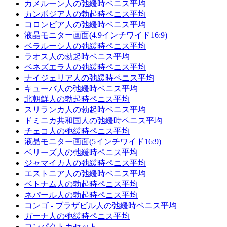
カメルーン人の弛緩時ペニス平均
カンボジア人の勃起時ペニス平均
コロンビア人の弛緩時ペニス平均
液晶モニター画面(4.9インチワイド16:9)
ベラルーシ人の弛緩時ペニス平均
ラオス人の勃起時ペニス平均
ベネズエラ人の弛緩時ペニス平均
ナイジェリア人の弛緩時ペニス平均
キューバ人の弛緩時ペニス平均
北朝鮮人の勃起時ペニス平均
スリランカ人の勃起時ペニス平均
ドミニカ共和国人の弛緩時ペニス平均
チェコ人の弛緩時ペニス平均
液晶モニター画面(5インチワイド16:9)
ベリーズ人の弛緩時ペニス平均
ジャマイカ人の弛緩時ペニス平均
エストニア人の弛緩時ペニス平均
ベトナム人の勃起時ペニス平均
ネパール人の勃起時ペニス平均
コンゴ - ブラザビル人の弛緩時ペニス平均
ガーナ人の弛緩時ペニス平均
コンパクトカセット