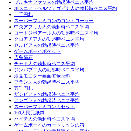
ブルキナファソ人の勃起時ペニス平均
ボスニア・ヘルツェゴビナ人の勃起時ペニス平均
二千円札
スーパーファミコンのコントローラー
中央アフリカ人の勃起時ペニス平均
コー​​トジボアール人の勃起時ペニス平均
クロアチア人の勃起時ペニス平均
セルビア人の勃起時ペニス平均
ゲームボーイポケット
広島隕石
チャド人の勃起時ペニス平均
ジンバブエ人の勃起時ペニス平均
液晶モニター画面(iPhone6)
フランス人の勃起時ペニス平均
五千円札
ザンビア人の勃起時ペニス平均
アンゴラ人の勃起時ペニス平均
スーパーファミコンカセット
100人民元紙幣
ハイチ人の勃起時ペニス平均
ゲームボーイのカートリッジの箱