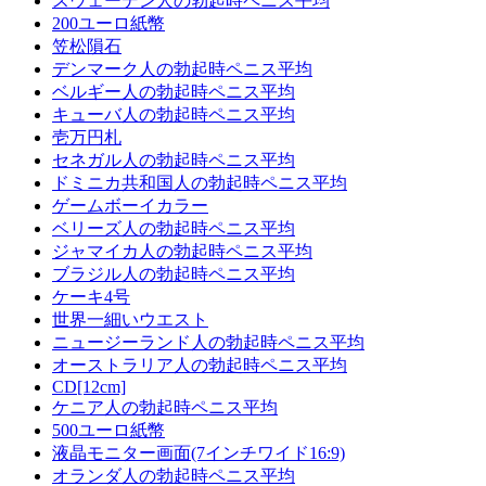
スウェーデン人の勃起時ペニス平均
200ユーロ紙幣
笠松隕石
デンマーク人の勃起時ペニス平均
ベルギー人の勃起時ペニス平均
キューバ人の勃起時ペニス平均
壱万円札
セネガル人の勃起時ペニス平均
ドミニカ共和国人の勃起時ペニス平均
ゲームボーイカラー
ベリーズ人の勃起時ペニス平均
ジャマイカ人の勃起時ペニス平均
ブラジル人の勃起時ペニス平均
ケーキ4号
世界一細いウエスト
ニュージーランド人の勃起時ペニス平均
オーストラリア人の勃起時ペニス平均
CD[12cm]
ケニア人の勃起時ペニス平均
500ユーロ紙幣
液晶モニター画面(7インチワイド16:9)
オランダ人の勃起時ペニス平均