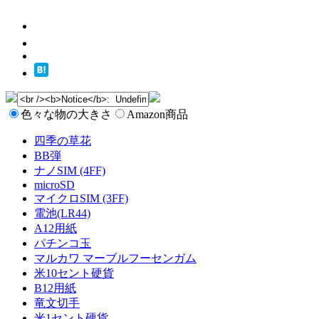
色々な物の大きさ
Amazon商品
四季の草花
BB弾
ナノSIM (4FF)
microSD
マイクロSIM (3FF)
電池(LR44)
A12用紙
パチンコ玉
マルカワ マーブルフーセンガム
米10セント硬貨
B12用紙
竜文切手
米1セント硬貨