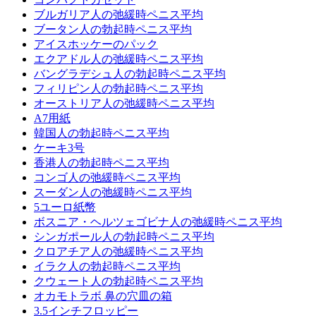
ブルガリア人の弛緩時ペニス平均
ブータン人の勃起時ペニス平均
アイスホッケーのパック
エクアドル人の弛緩時ペニス平均
バングラデシュ人の勃起時ペニス平均
フィリピン人の勃起時ペニス平均
オーストリア人の弛緩時ペニス平均
A7用紙
韓国人の勃起時ペニス平均
ケーキ3号
香港人の勃起時ペニス平均
コンゴ人の弛緩時ペニス平均
スーダン人の弛緩時ペニス平均
5ユーロ紙幣
ボスニア・ヘルツェゴビナ人の弛緩時ペニス平均
シンガポール人の勃起時ペニス平均
クロアチア人の弛緩時ペニス平均
イラク人の勃起時ペニス平均
クウェート人の勃起時ペニス平均
オカモトラボ 鼻の穴皿の箱
3.5インチフロッピー