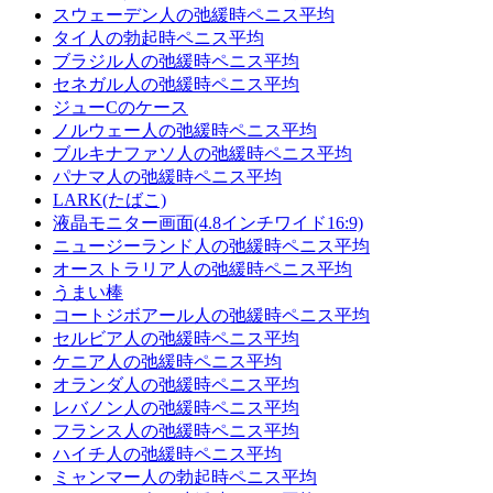
スウェーデン人の弛緩時ペニス平均
タイ人の勃起時ペニス平均
ブラジル人の弛緩時ペニス平均
セネガル人の弛緩時ペニス平均
ジューCのケース
ノルウェー人の弛緩時ペニス平均
ブルキナファソ人の弛緩時ペニス平均
パナマ人の弛緩時ペニス平均
LARK(たばこ)
液晶モニター画面(4.8インチワイド16:9)
ニュージーランド人の弛緩時ペニス平均
オーストラリア人の弛緩時ペニス平均
うまい棒
コー​​トジボアール人の弛緩時ペニス平均
セルビア人の弛緩時ペニス平均
ケニア人の弛緩時ペニス平均
オランダ人の弛緩時ペニス平均
レバノン人の弛緩時ペニス平均
フランス人の弛緩時ペニス平均
ハイチ人の弛緩時ペニス平均
ミャンマー人の勃起時ペニス平均