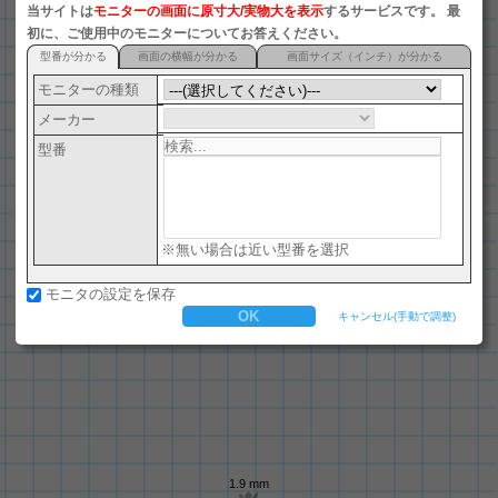
当サイトは
モニターの画面に原寸大/実物大を表示
するサービスです。 最
ナノSIM (4FF)
初に、ご使用中のモニターについてお答えください。
型番が分かる
画面の横幅が分かる
画面サイズ（インチ）が分かる
microSD
モニターの種類
マイクロSIM (3FF)
メーカー
電池(LR44)
型番
A12用紙
パチンコ玉
マルカワ マーブルフーセンガム
※無い場合は近い型番を選択
米10セント硬貨
モニタの設定を保存
B12用紙
キャンセル(手動で調整)
竜文切手
米1セント硬貨
SIMカード (2FF)
一円硬貨
miniSD
1.9 mm