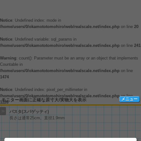
Notice
: Undefined index: mode in
/home/users/0/okamototomohiro/web/realscale.net/index.php
on line
20
Notice
: Undefined variable: sql_params in
/home/users/0/okamototomohiro/web/realscale.net/index.php
on line
241
Warning
: count(): Parameter must be an array or an object that implements
Countable in
/home/users/0/okamototomohiro/web/realscale.net/index.php
on line
1474
Notice
: Undefined index: pixel_per_millimeter in
/home/users/0/okamototomohiro/web/realscale.net/index.php
on line
メニュー
モニター画面に正確な原寸大/実物大を表示
1126
≫
パスタ(スパゲッティ)
長さは通常25cm。直径1.9mm
色々な物の大きさ
Amazon商品
四季の草花
BB弾