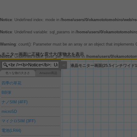
Notice
: Undefined index: mode in
/home/users/0/okamototomohiro/web/rea
Notice
: Undefined variable: sql_params in
/home/users/0/okamototomohiro/
Warning
: count(): Parameter must be an array or an object that implements
モニター画面に正確な原寸大/実物大を表示
Notice
: Undefined index: pixel_per_millimeter in
/home/users/0/okamototomo
≪
液晶モニター画面(25.5インチワイド16
色々な物の大きさ
Amazon商品
四季の草花
BB弾
ナノSIM (4FF)
microSD
マイクロSIM (3FF)
電池(LR44)