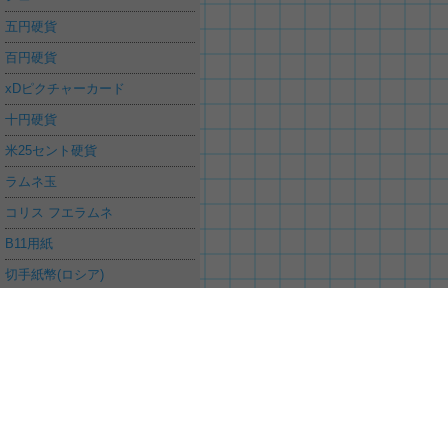
五円硬貨
百円硬貨
xDピクチャーカード
十円硬貨
米25セント硬貨
ラムネ玉
コリス フエラムネ
B11用紙
切手紙幣(ロシア)
10バーツ硬貨
電池(単５型)
五百円硬貨
米1ドル硬貨
SDカード
ご意見、要望や不具合の報告は
お問合せ
から