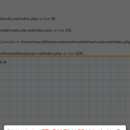
lscale.net/index.php
on line
20
web/realscale.net/index.php
on line
241
 Countable in
/home/users/0/okamototomohiro/web/realscale.net/index.ph
hiro/web/realscale.net/index.php
on line
1126
:9)