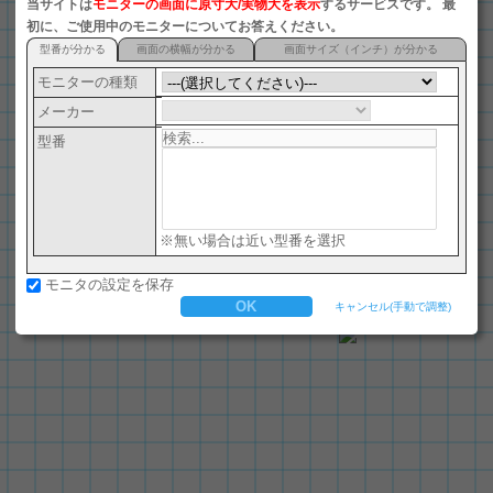
当サイトは
モニターの画面に原寸大/実物大を表示
するサービスです。 最
初に、ご使用中のモニターについてお答えください。
型番が分かる
画面の横幅が分かる
画面サイズ（インチ）が分かる
モニターの種類
メーカー
型番
※無い場合は近い型番を選択
モニタの設定を保存
キャンセル(手動で調整)