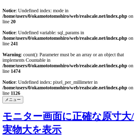
Notice
: Undefined index: mode in
/home/users/0/okamototomohiro/web/realscale.net/index.php
on
line
20
Notice
: Undefined variable: sql_params in
/home/users/0/okamototomohiro/web/realscale.net/index.php
on
line
241
Warning
: count(): Parameter must be an array or an object that
implements Countable in
/home/users/0/okamototomohiro/web/realscale.net/index.php
on
line
1474
Notice
: Undefined index: pixel_per_millimeter in
/home/users/0/okamototomohiro/web/realscale.net/index.php
on
line
1126
メニュー
モニター画面に正確な原寸大/
実物大を表示