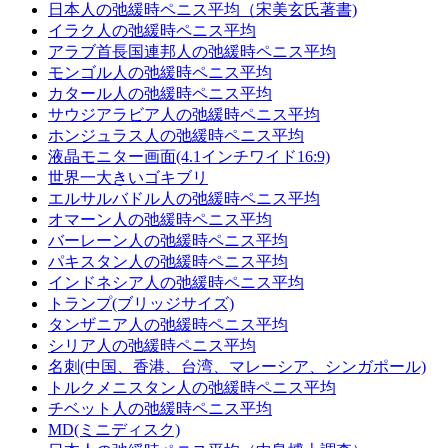
日本人の弛緩時ペニス平均（宋美玄氏著書)
イラク人の弛緩時ペニス平均
アラブ首長国連邦人の弛緩時ペニス平均
モンゴル人の弛緩時ペニス平均
カタール人の弛緩時ペニス平均
サウジアラビア人の弛緩時ペニス平均
ホンジュラス人の弛緩時ペニス平均
液晶モニター画面(4.1インチワイド16:9)
世界一大きいゴキブリ
エルサルバドル人の弛緩時ペニス平均
オマーン人の弛緩時ペニス平均
バーレーン人の弛緩時ペニス平均
パキスタン人の弛緩時ペニス平均
インドネシア人の弛緩時ペニス平均
トランプ(ブリッジサイズ)
タンザニア人の弛緩時ペニス平均
シリア人の弛緩時ペニス平均
名刺(中国、香港、台湾、マレーシア、シンガポール)
トルクメニスタン人の弛緩時ペニス平均
チベット人の弛緩時ペニス平均
MD(ミニディスク)