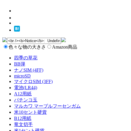
色々な物の大きさ
Amazon商品
四季の草花
BB弾
ナノSIM (4FF)
microSD
マイクロSIM (3FF)
電池(LR44)
A12用紙
パチンコ玉
マルカワ マーブルフーセンガム
米10セント硬貨
B12用紙
竜文切手
米1セント硬貨