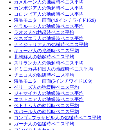
カメルーン人の弛緩時ペニス平均
カンボジア人の勃起時ペニス平均
コロンビア人の弛緩時ペニス平均
液晶モニター画面(4.9インチワイド16:9)
ベラルーシ人の弛緩時ペニス平均
ラオス人の勃起時ペニス平均
ベネズエラ人の弛緩時ペニス平均
ナイジェリア人の弛緩時ペニス平均
キューバ人の弛緩時ペニス平均
北朝鮮人の勃起時ペニス平均
スリランカ人の勃起時ペニス平均
ドミニカ共和国人の弛緩時ペニス平均
チェコ人の弛緩時ペニス平均
液晶モニター画面(5インチワイド16:9)
ベリーズ人の弛緩時ペニス平均
ジャマイカ人の弛緩時ペニス平均
エストニア人の弛緩時ペニス平均
ベトナム人の勃起時ペニス平均
ネパール人の勃起時ペニス平均
コンゴ - ブラザビル人の弛緩時ペニス平均
ガーナ人の弛緩時ペニス平均
コンパクトカセット