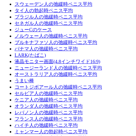
スウェーデン人の弛緩時ペニス平均
タイ人の勃起時ペニス平均
ブラジル人の弛緩時ペニス平均
セネガル人の弛緩時ペニス平均
ジューCのケース
ノルウェー人の弛緩時ペニス平均
ブルキナファソ人の弛緩時ペニス平均
パナマ人の弛緩時ペニス平均
LARK(たばこ)
液晶モニター画面(4.8インチワイド16:9)
ニュージーランド人の弛緩時ペニス平均
オーストラリア人の弛緩時ペニス平均
うまい棒
コー​​トジボアール人の弛緩時ペニス平均
セルビア人の弛緩時ペニス平均
ケニア人の弛緩時ペニス平均
オランダ人の弛緩時ペニス平均
レバノン人の弛緩時ペニス平均
フランス人の弛緩時ペニス平均
ハイチ人の弛緩時ペニス平均
ミャンマー人の勃起時ペニス平均