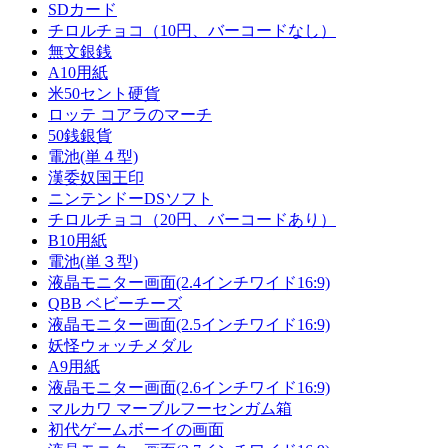
SDカード
チロルチョコ（10円、バーコードなし）
無文銀銭
A10用紙
米50セント硬貨
ロッテ コアラのマーチ
50銭銀貨
電池(単４型)
漢委奴国王印
ニンテンドーDSソフト
チロルチョコ（20円、バーコードあり）
B10用紙
電池(単３型)
液晶モニター画面(2.4インチワイド16:9)
QBB ベビーチーズ
液晶モニター画面(2.5インチワイド16:9)
妖怪ウォッチメダル
A9用紙
液晶モニター画面(2.6インチワイド16:9)
マルカワ マーブルフーセンガム箱
初代ゲームボーイの画面