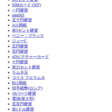
SIMカード (2FF)
一円硬貨
miniSD
五十円硬貨
A11用紙
米5セント硬貨
ペニー・ブラック
ジューC
五円硬貨
百円硬貨
xDピクチャーカード
十円硬貨
米25セント硬貨
ラムネ玉
コリス フエラムネ
B11用紙
切手紙幣(ロシア)
10バーツ硬貨
電池(単５型)
五百円硬貨
米1ドル硬貨