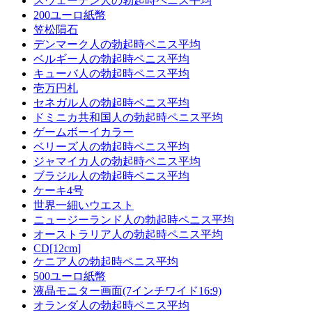
スウェーデン人の勃起時ペニス平均
200ユーロ紙幣
笠松隕石
デンマーク人の勃起時ペニス平均
ベルギー人の勃起時ペニス平均
キューバ人の勃起時ペニス平均
壱万円札
セネガル人の勃起時ペニス平均
ドミニカ共和国人の勃起時ペニス平均
ゲームボーイカラー
ベリーズ人の勃起時ペニス平均
ジャマイカ人の勃起時ペニス平均
ブラジル人の勃起時ペニス平均
ケーキ4号
世界一細いウエスト
ニュージーランド人の勃起時ペニス平均
オーストラリア人の勃起時ペニス平均
CD[12cm]
ケニア人の勃起時ペニス平均
500ユーロ紙幣
液晶モニター画面(7インチワイド16:9)
オランダ人の勃起時ペニス平均