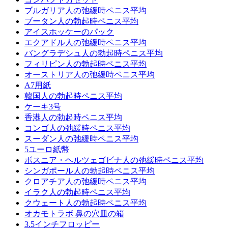
ブルガリア人の弛緩時ペニス平均
ブータン人の勃起時ペニス平均
アイスホッケーのパック
エクアドル人の弛緩時ペニス平均
バングラデシュ人の勃起時ペニス平均
フィリピン人の勃起時ペニス平均
オーストリア人の弛緩時ペニス平均
A7用紙
韓国人の勃起時ペニス平均
ケーキ3号
香港人の勃起時ペニス平均
コンゴ人の弛緩時ペニス平均
スーダン人の弛緩時ペニス平均
5ユーロ紙幣
ボスニア・ヘルツェゴビナ人の弛緩時ペニス平均
シンガポール人の勃起時ペニス平均
クロアチア人の弛緩時ペニス平均
イラク人の勃起時ペニス平均
クウェート人の勃起時ペニス平均
オカモトラボ 鼻の穴皿の箱
3.5インチフロッピー