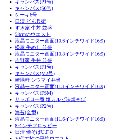
キャンバス(P1号)
キャンバス(S0号)
ケーキ6号
日清 どん兵衛
すき家 牛丼 並盛
58cmのウエスト
液晶モニター画面(10.6インチワイド16:9)
松屋 牛めし 並盛
液晶モニター画面(10.8インチワイド16:9)
吉野家 牛丼 並盛
キャンバス(F1号)
キャンバス(M2号)
崎陽軒 シウマイ弁当
液晶モニター画面(11.1インチワイド16:9)
キャンバス(FSM)
サッポロ一番 塩カルビ味焼そば
キャンバス(P2号)
海苔(全型)
液晶モニター画面(11.6インチワイド16:9)
8インチフロッピー
日清 焼そばU.F.O.
20代女性の平均ウエスト