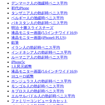
デンマーク人の弛緩時ペニス平均
初代iPhone
タンザニア人の勃起時ペニス平均
ベルギー人の弛緩時ペニス平均
パキスタン人の勃起時ペニス平均
明治 十勝スライスチーズ
液晶モニター画面(5.5インチワイド16:9)
液晶モニター画面(iPhone6 PLUS)
鉛筆
イラン人の勃起時ペニス平均
インドネシア人の勃起時ペニス平均
ルーマニア人の勃起時ペニス平均
iPhone5c
1人民元紙幣
液晶モニター画面(5.6インチワイド16:9)
10ユーロ紙幣
ホンジュラス人の勃起時ペニス平均
モンゴル人の勃起時ペニス平均
キプロス人の勃起時ペニス平均
エルサルバドル人の勃起時ペニス平均
ファミリーコンピュータカセット