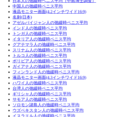
日本人の弛緩時ペニス平均（中島博士調査）
中国人の弛緩時ペニス平均
液晶モニター画面(4.2インチワイド16:9)
名刺(日本)
アゼルバイジャン人の弛緩時ペニス平均
インド人の弛緩時ペニス平均
トンガ人の弛緩時ペニス平均
イタリア人の弛緩時ペニス平均
グアテマラ人の弛緩時ペニス平均
スリナム人の弛緩時ペニス平均
トルコ人の弛緩時ペニス平均
ボリビア人の弛緩時ペニス平均
ガイアナ人の弛緩時ペニス平均
フィンランド人の弛緩時ペニス平均
液晶モニター画面(4.3インチワイド16:9)
ハワイ人の弛緩時ペニス平均
台湾人の弛緩時ペニス平均
ギリシャ人の弛緩時ペニス平均
サモア人の弛緩時ペニス平均
ソロモン諸島人の弛緩時ペニス平均
ウズベキスタン人の弛緩時ペニス平均
イスラエル人の弛緩時ペニス平均