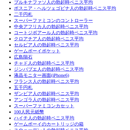
ブルキナファソ人の勃起時ペニス平均
ボスニア・ヘルツェゴビナ人の勃起時ペニス平均
二千円札
スーパーファミコンのコントローラー
中央アフリカ人の勃起時ペニス平均
コー​​トジボアール人の勃起時ペニス平均
クロアチア人の勃起時ペニス平均
セルビア人の勃起時ペニス平均
ゲームボーイポケット
広島隕石
チャド人の勃起時ペニス平均
ジンバブエ人の勃起時ペニス平均
液晶モニター画面(iPhone6)
フランス人の勃起時ペニス平均
五千円札
ザンビア人の勃起時ペニス平均
アンゴラ人の勃起時ペニス平均
スーパーファミコンカセット
100人民元紙幣
ハイチ人の勃起時ペニス平均
ゲームボーイのカートリッジの箱