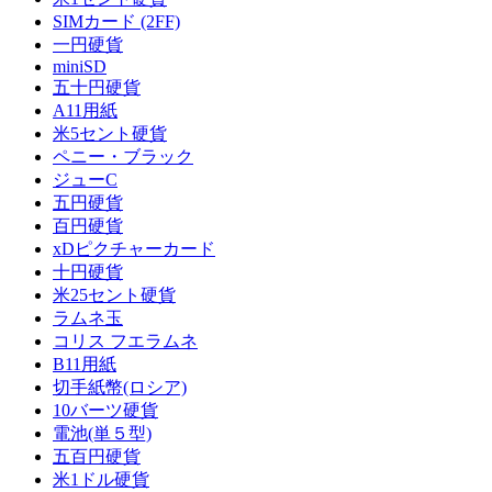
SIMカード (2FF)
一円硬貨
miniSD
五十円硬貨
A11用紙
米5セント硬貨
ペニー・ブラック
ジューC
五円硬貨
百円硬貨
xDピクチャーカード
十円硬貨
米25セント硬貨
ラムネ玉
コリス フエラムネ
B11用紙
切手紙幣(ロシア)
10バーツ硬貨
電池(単５型)
五百円硬貨
米1ドル硬貨