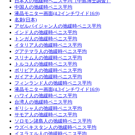
日本人の弛緩時ペニス平均（中島博士調査）
中国人の弛緩時ペニス平均
液晶モニター画面(4.2インチワイド16:9)
名刺(日本)
アゼルバイジャン人の弛緩時ペニス平均
インド人の弛緩時ペニス平均
トンガ人の弛緩時ペニス平均
イタリア人の弛緩時ペニス平均
グアテマラ人の弛緩時ペニス平均
スリナム人の弛緩時ペニス平均
トルコ人の弛緩時ペニス平均
ボリビア人の弛緩時ペニス平均
ガイアナ人の弛緩時ペニス平均
フィンランド人の弛緩時ペニス平均
液晶モニター画面(4.3インチワイド16:9)
ハワイ人の弛緩時ペニス平均
台湾人の弛緩時ペニス平均
ギリシャ人の弛緩時ペニス平均
サモア人の弛緩時ペニス平均
ソロモン諸島人の弛緩時ペニス平均
ウズベキスタン人の弛緩時ペニス平均
イスラエル人の弛緩時ペニス平均