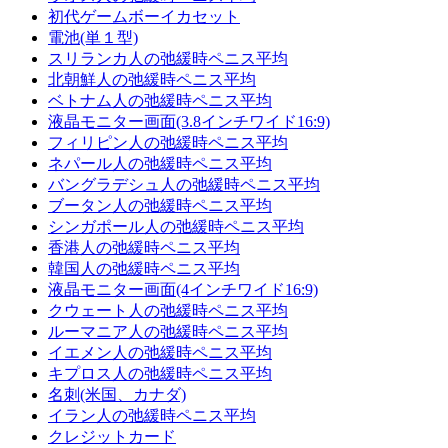
初代ゲームボーイカセット
電池(単１型)
スリランカ人の弛緩時ペニス平均
北朝鮮人の弛緩時ペニス平均
ベトナム人の弛緩時ペニス平均
液晶モニター画面(3.8インチワイド16:9)
フィリピン人の弛緩時ペニス平均
ネパール人の弛緩時ペニス平均
バングラデシュ人の弛緩時ペニス平均
ブータン人の弛緩時ペニス平均
シンガポール人の弛緩時ペニス平均
香港人の弛緩時ペニス平均
韓国人の弛緩時ペニス平均
液晶モニター画面(4インチワイド16:9)
クウェート人の弛緩時ペニス平均
ルーマニア人の弛緩時ペニス平均
イエメン人の弛緩時ペニス平均
キプロス人の弛緩時ペニス平均
名刺(米国、カナダ)
イラン人の弛緩時ペニス平均
クレジットカード