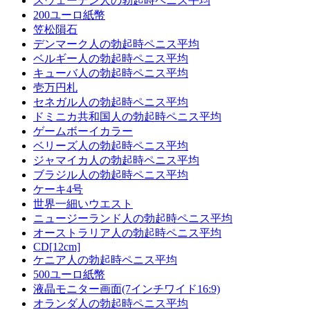
スウェーデン人の勃起時ペニス平均
200ユーロ紙幣
笠松隕石
デンマーク人の勃起時ペニス平均
ベルギー人の勃起時ペニス平均
キューバ人の勃起時ペニス平均
壱万円札
セネガル人の勃起時ペニス平均
ドミニカ共和国人の勃起時ペニス平均
ゲームボーイカラー
ベリーズ人の勃起時ペニス平均
ジャマイカ人の勃起時ペニス平均
ブラジル人の勃起時ペニス平均
ケーキ4号
世界一細いウエスト
ニュージーランド人の勃起時ペニス平均
オーストラリア人の勃起時ペニス平均
CD[12cm]
ケニア人の勃起時ペニス平均
500ユーロ紙幣
液晶モニター画面(7インチワイド16:9)
オランダ人の勃起時ペニス平均