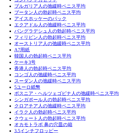
ブルガリア人の弛緩時ペニス平均
ブータン人の勃起時ペニス平均
アイスホッケーのパック
エクアドル人の弛緩時ペニス平均
バングラデシュ人の勃起時ペニス平均
フィリピン人の勃起時ペニス平均
オーストリア人の弛緩時ペニス平均
A7用紙
韓国人の勃起時ペニス平均
ケーキ3号
香港人の勃起時ペニス平均
コンゴ人の弛緩時ペニス平均
スーダン人の弛緩時ペニス平均
5ユーロ紙幣
ボスニア・ヘルツェゴビナ人の弛緩時ペニス平均
シンガポール人の勃起時ペニス平均
クロアチア人の弛緩時ペニス平均
イラク人の勃起時ペニス平均
クウェート人の勃起時ペニス平均
オカモトラボ 鼻の穴皿の箱
3.5インチフロッピー