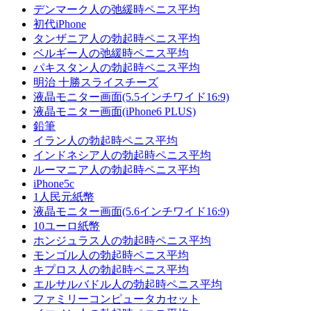
デンマーク人の弛緩時ペニス平均
初代iPhone
タンザニア人の勃起時ペニス平均
ベルギー人の弛緩時ペニス平均
パキスタン人の勃起時ペニス平均
明治 十勝スライスチーズ
液晶モニター画面(5.5インチワイド16:9)
液晶モニター画面(iPhone6 PLUS)
鉛筆
イラン人の勃起時ペニス平均
インドネシア人の勃起時ペニス平均
ルーマニア人の勃起時ペニス平均
iPhone5c
1人民元紙幣
液晶モニター画面(5.6インチワイド16:9)
10ユーロ紙幣
ホンジュラス人の勃起時ペニス平均
モンゴル人の勃起時ペニス平均
キプロス人の勃起時ペニス平均
エルサルバドル人の勃起時ペニス平均
ファミリーコンピュータカセット