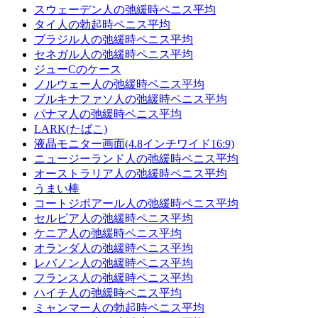
スウェーデン人の弛緩時ペニス平均
タイ人の勃起時ペニス平均
ブラジル人の弛緩時ペニス平均
セネガル人の弛緩時ペニス平均
ジューCのケース
ノルウェー人の弛緩時ペニス平均
ブルキナファソ人の弛緩時ペニス平均
パナマ人の弛緩時ペニス平均
LARK(たばこ)
液晶モニター画面(4.8インチワイド16:9)
ニュージーランド人の弛緩時ペニス平均
オーストラリア人の弛緩時ペニス平均
うまい棒
コー​​トジボアール人の弛緩時ペニス平均
セルビア人の弛緩時ペニス平均
ケニア人の弛緩時ペニス平均
オランダ人の弛緩時ペニス平均
レバノン人の弛緩時ペニス平均
フランス人の弛緩時ペニス平均
ハイチ人の弛緩時ペニス平均
ミャンマー人の勃起時ペニス平均