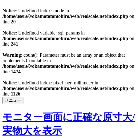
Notice
: Undefined index: mode in
/home/users/0/okamototomohiro/web/realscale.net/index.php
on
line
20
Notice
: Undefined variable: sql_params in
/home/users/0/okamototomohiro/web/realscale.net/index.php
on
line
241
Warning
: count(): Parameter must be an array or an object that
implements Countable in
/home/users/0/okamototomohiro/web/realscale.net/index.php
on
line
1474
Notice
: Undefined index: pixel_per_millimeter in
/home/users/0/okamototomohiro/web/realscale.net/index.php
on
line
1126
メニュー
モニター画面に正確な原寸大/
実物大を表示