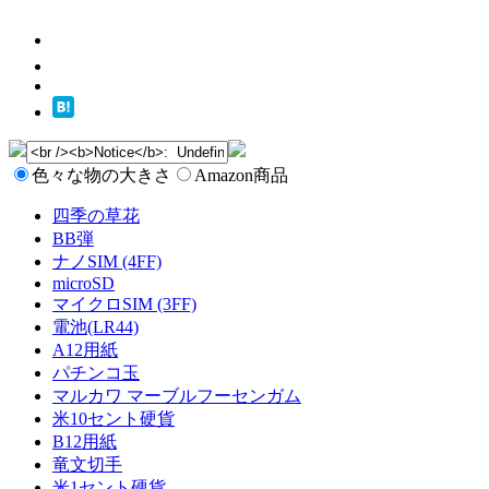
色々な物の大きさ
Amazon商品
四季の草花
BB弾
ナノSIM (4FF)
microSD
マイクロSIM (3FF)
電池(LR44)
A12用紙
パチンコ玉
マルカワ マーブルフーセンガム
米10セント硬貨
B12用紙
竜文切手
米1セント硬貨