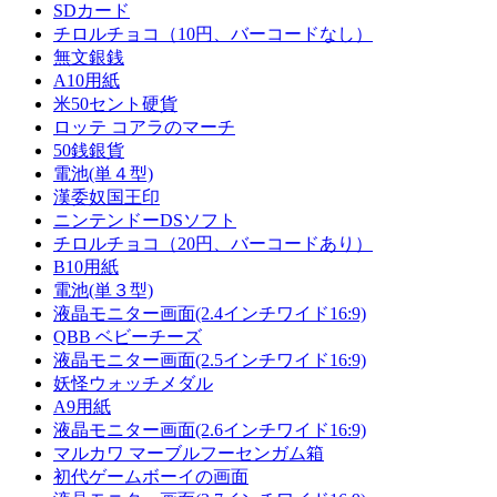
SDカード
チロルチョコ（10円、バーコードなし）
無文銀銭
A10用紙
米50セント硬貨
ロッテ コアラのマーチ
50銭銀貨
電池(単４型)
漢委奴国王印
ニンテンドーDSソフト
チロルチョコ（20円、バーコードあり）
B10用紙
電池(単３型)
液晶モニター画面(2.4インチワイド16:9)
QBB ベビーチーズ
液晶モニター画面(2.5インチワイド16:9)
妖怪ウォッチメダル
A9用紙
液晶モニター画面(2.6インチワイド16:9)
マルカワ マーブルフーセンガム箱
初代ゲームボーイの画面