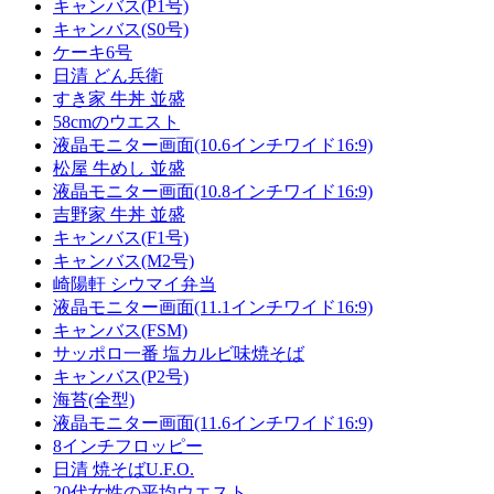
キャンバス(P1号)
キャンバス(S0号)
ケーキ6号
日清 どん兵衛
すき家 牛丼 並盛
58cmのウエスト
液晶モニター画面(10.6インチワイド16:9)
松屋 牛めし 並盛
液晶モニター画面(10.8インチワイド16:9)
吉野家 牛丼 並盛
キャンバス(F1号)
キャンバス(M2号)
崎陽軒 シウマイ弁当
液晶モニター画面(11.1インチワイド16:9)
キャンバス(FSM)
サッポロ一番 塩カルビ味焼そば
キャンバス(P2号)
海苔(全型)
液晶モニター画面(11.6インチワイド16:9)
8インチフロッピー
日清 焼そばU.F.O.
20代女性の平均ウエスト