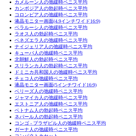
カメルーン人の弛緩時ペニス平均
カンボジア人の勃起時ペニス平均
コロンビア人の弛緩時ペニス平均
液晶モニター画面(4.9インチワイド16:9)
ベラルーシ人の弛緩時ペニス平均
ラオス人の勃起時ペニス平均
ベネズエラ人の弛緩時ペニス平均
ナイジェリア人の弛緩時ペニス平均
キューバ人の弛緩時ペニス平均
北朝鮮人の勃起時ペニス平均
スリランカ人の勃起時ペニス平均
ドミニカ共和国人の弛緩時ペニス平均
チェコ人の弛緩時ペニス平均
液晶モニター画面(5インチワイド16:9)
ベリーズ人の弛緩時ペニス平均
ジャマイカ人の弛緩時ペニス平均
エストニア人の弛緩時ペニス平均
ベトナム人の勃起時ペニス平均
ネパール人の勃起時ペニス平均
コンゴ - ブラザビル人の弛緩時ペニス平均
ガーナ人の弛緩時ペニス平均
コンパクトカセット