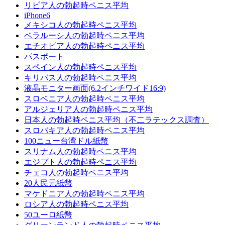
リビア人の勃起時ペニス平均
iPhone6
メキシコ人の勃起時ペニス平均
ベラルーシ人の勃起時ペニス平均
エチオピア人の勃起時ペニス平均
パスポート
スペイン人の勃起時ペニス平均
キリバス人の勃起時ペニス平均
液晶モニター画面(6.2インチワイド16:9)
スロベニア人の勃起時ペニス平均
アルジェリア人の勃起時ペニス平均
日本人の勃起時ペニス平均（不二ラテックス調査）
スロバキア人の勃起時ペニス平均
100ニュー台湾ドル紙幣
スリナム人の勃起時ペニス平均
エジプト人の勃起時ペニス平均
チェコ人の勃起時ペニス平均
20人民元紙幣
マケドニア人の勃起時ペニス平均
ロシア人の勃起時ペニス平均
50ユーロ紙幣