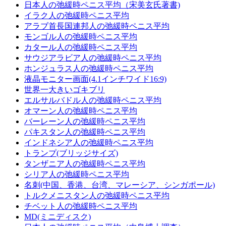
日本人の弛緩時ペニス平均（宋美玄氏著書)
イラク人の弛緩時ペニス平均
アラブ首長国連邦人の弛緩時ペニス平均
モンゴル人の弛緩時ペニス平均
カタール人の弛緩時ペニス平均
サウジアラビア人の弛緩時ペニス平均
ホンジュラス人の弛緩時ペニス平均
液晶モニター画面(4.1インチワイド16:9)
世界一大きいゴキブリ
エルサルバドル人の弛緩時ペニス平均
オマーン人の弛緩時ペニス平均
バーレーン人の弛緩時ペニス平均
パキスタン人の弛緩時ペニス平均
インドネシア人の弛緩時ペニス平均
トランプ(ブリッジサイズ)
タンザニア人の弛緩時ペニス平均
シリア人の弛緩時ペニス平均
名刺(中国、香港、台湾、マレーシア、シンガポール)
トルクメニスタン人の弛緩時ペニス平均
チベット人の弛緩時ペニス平均
MD(ミニディスク)