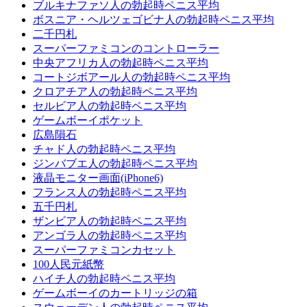
ブルキナファソ人の勃起時ペニス平均
ボスニア・ヘルツェゴビナ人の勃起時ペニス平均
二千円札
スーパーファミコンのコントローラー
中央アフリカ人の勃起時ペニス平均
コー​​トジボアール人の勃起時ペニス平均
クロアチア人の勃起時ペニス平均
セルビア人の勃起時ペニス平均
ゲームボーイポケット
広島隕石
チャド人の勃起時ペニス平均
ジンバブエ人の勃起時ペニス平均
液晶モニター画面(iPhone6)
フランス人の勃起時ペニス平均
五千円札
ザンビア人の勃起時ペニス平均
アンゴラ人の勃起時ペニス平均
スーパーファミコンカセット
100人民元紙幣
ハイチ人の勃起時ペニス平均
ゲームボーイのカートリッジの箱