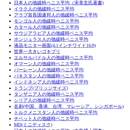
日本人の弛緩時ペニス平均（宋美玄氏著書)
イラク人の弛緩時ペニス平均
アラブ首長国連邦人の弛緩時ペニス平均
モンゴル人の弛緩時ペニス平均
カタール人の弛緩時ペニス平均
サウジアラビア人の弛緩時ペニス平均
ホンジュラス人の弛緩時ペニス平均
液晶モニター画面(4.1インチワイド16:9)
世界一大きいゴキブリ
エルサルバドル人の弛緩時ペニス平均
オマーン人の弛緩時ペニス平均
バーレーン人の弛緩時ペニス平均
パキスタン人の弛緩時ペニス平均
インドネシア人の弛緩時ペニス平均
トランプ(ブリッジサイズ)
タンザニア人の弛緩時ペニス平均
シリア人の弛緩時ペニス平均
名刺(中国、香港、台湾、マレーシア、シンガポール)
トルクメニスタン人の弛緩時ペニス平均
チベット人の弛緩時ペニス平均
MD(ミニディスク)