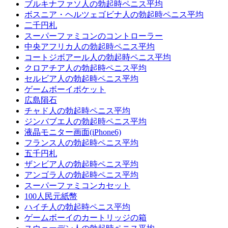
ブルキナファソ人の勃起時ペニス平均
ボスニア・ヘルツェゴビナ人の勃起時ペニス平均
二千円札
スーパーファミコンのコントローラー
中央アフリカ人の勃起時ペニス平均
コー​​トジボアール人の勃起時ペニス平均
クロアチア人の勃起時ペニス平均
セルビア人の勃起時ペニス平均
ゲームボーイポケット
広島隕石
チャド人の勃起時ペニス平均
ジンバブエ人の勃起時ペニス平均
液晶モニター画面(iPhone6)
フランス人の勃起時ペニス平均
五千円札
ザンビア人の勃起時ペニス平均
アンゴラ人の勃起時ペニス平均
スーパーファミコンカセット
100人民元紙幣
ハイチ人の勃起時ペニス平均
ゲームボーイのカートリッジの箱