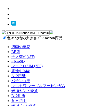
色々な物の大きさ
Amazon商品
四季の草花
BB弾
ナノSIM (4FF)
microSD
マイクロSIM (3FF)
電池(LR44)
A12用紙
パチンコ玉
マルカワ マーブルフーセンガム
米10セント硬貨
B12用紙
竜文切手
米1セント硬貨