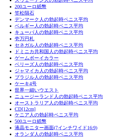
スウェーデン人の勃起時ペニス平均
200ユーロ紙幣
笠松隕石
デンマーク人の勃起時ペニス平均
ベルギー人の勃起時ペニス平均
キューバ人の勃起時ペニス平均
壱万円札
セネガル人の勃起時ペニス平均
ドミニカ共和国人の勃起時ペニス平均
ゲームボーイカラー
ベリーズ人の勃起時ペニス平均
ジャマイカ人の勃起時ペニス平均
ブラジル人の勃起時ペニス平均
ケーキ4号
世界一細いウエスト
ニュージーランド人の勃起時ペニス平均
オーストラリア人の勃起時ペニス平均
CD[12cm]
ケニア人の勃起時ペニス平均
500ユーロ紙幣
液晶モニター画面(7インチワイド16:9)
オランダ人の勃起時ペニス平均