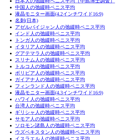
日本人の弛緩時ペニス平均（中島博士調査）
中国人の弛緩時ペニス平均
液晶モニター画面(4.2インチワイド16:9)
名刺(日本)
アゼルバイジャン人の弛緩時ペニス平均
インド人の弛緩時ペニス平均
トンガ人の弛緩時ペニス平均
イタリア人の弛緩時ペニス平均
グアテマラ人の弛緩時ペニス平均
スリナム人の弛緩時ペニス平均
トルコ人の弛緩時ペニス平均
ボリビア人の弛緩時ペニス平均
ガイアナ人の弛緩時ペニス平均
フィンランド人の弛緩時ペニス平均
液晶モニター画面(4.3インチワイド16:9)
ハワイ人の弛緩時ペニス平均
台湾人の弛緩時ペニス平均
ギリシャ人の弛緩時ペニス平均
サモア人の弛緩時ペニス平均
ソロモン諸島人の弛緩時ペニス平均
ウズベキスタン人の弛緩時ペニス平均
イスラエル人の弛緩時ペニス平均