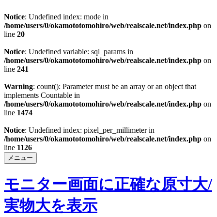
Notice
: Undefined index: mode in
/home/users/0/okamototomohiro/web/realscale.net/index.php
on
line
20
Notice
: Undefined variable: sql_params in
/home/users/0/okamototomohiro/web/realscale.net/index.php
on
line
241
Warning
: count(): Parameter must be an array or an object that
implements Countable in
/home/users/0/okamototomohiro/web/realscale.net/index.php
on
line
1474
Notice
: Undefined index: pixel_per_millimeter in
/home/users/0/okamototomohiro/web/realscale.net/index.php
on
line
1126
メニュー
モニター画面に正確な原寸大/
実物大を表示