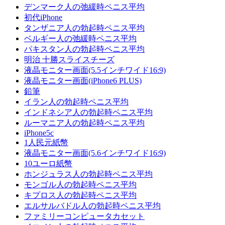
デンマーク人の弛緩時ペニス平均
初代iPhone
タンザニア人の勃起時ペニス平均
ベルギー人の弛緩時ペニス平均
パキスタン人の勃起時ペニス平均
明治 十勝スライスチーズ
液晶モニター画面(5.5インチワイド16:9)
液晶モニター画面(iPhone6 PLUS)
鉛筆
イラン人の勃起時ペニス平均
インドネシア人の勃起時ペニス平均
ルーマニア人の勃起時ペニス平均
iPhone5c
1人民元紙幣
液晶モニター画面(5.6インチワイド16:9)
10ユーロ紙幣
ホンジュラス人の勃起時ペニス平均
モンゴル人の勃起時ペニス平均
キプロス人の勃起時ペニス平均
エルサルバドル人の勃起時ペニス平均
ファミリーコンピュータカセット