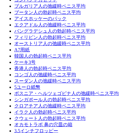
ブルガリア人の弛緩時ペニス平均
ブータン人の勃起時ペニス平均
アイスホッケーのパック
エクアドル人の弛緩時ペニス平均
バングラデシュ人の勃起時ペニス平均
フィリピン人の勃起時ペニス平均
オーストリア人の弛緩時ペニス平均
A7用紙
韓国人の勃起時ペニス平均
ケーキ3号
香港人の勃起時ペニス平均
コンゴ人の弛緩時ペニス平均
スーダン人の弛緩時ペニス平均
5ユーロ紙幣
ボスニア・ヘルツェゴビナ人の弛緩時ペニス平均
シンガポール人の勃起時ペニス平均
クロアチア人の弛緩時ペニス平均
イラク人の勃起時ペニス平均
クウェート人の勃起時ペニス平均
オカモトラボ 鼻の穴皿の箱
3.5インチフロッピー