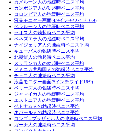
カメルーン人の弛緩時ペニス平均
カンボジア人の勃起時ペニス平均
コロンビア人の弛緩時ペニス平均
液晶モニター画面(4.9インチワイド16:9)
ベラルーシ人の弛緩時ペニス平均
ラオス人の勃起時ペニス平均
ベネズエラ人の弛緩時ペニス平均
ナイジェリア人の弛緩時ペニス平均
キューバ人の弛緩時ペニス平均
北朝鮮人の勃起時ペニス平均
スリランカ人の勃起時ペニス平均
ドミニカ共和国人の弛緩時ペニス平均
チェコ人の弛緩時ペニス平均
液晶モニター画面(5インチワイド16:9)
ベリーズ人の弛緩時ペニス平均
ジャマイカ人の弛緩時ペニス平均
エストニア人の弛緩時ペニス平均
ベトナム人の勃起時ペニス平均
ネパール人の勃起時ペニス平均
コンゴ - ブラザビル人の弛緩時ペニス平均
ガーナ人の弛緩時ペニス平均
コンパクトカセット