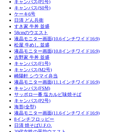
キャンバス(P1号)
キャンバス(S0号)
ケーキ6号
日清 どん兵衛
すき家 牛丼 並盛
58cmのウエスト
液晶モニター画面(10.6インチワイド16:9)
松屋 牛めし 並盛
液晶モニター画面(10.8インチワイド16:9)
吉野家 牛丼 並盛
キャンバス(F1号)
キャンバス(M2号)
崎陽軒 シウマイ弁当
液晶モニター画面(11.1インチワイド16:9)
キャンバス(FSM)
サッポロ一番 塩カルビ味焼そば
キャンバス(P2号)
海苔(全型)
液晶モニター画面(11.6インチワイド16:9)
8インチフロッピー
日清 焼そばU.F.O.
20代女性の平均ウエスト