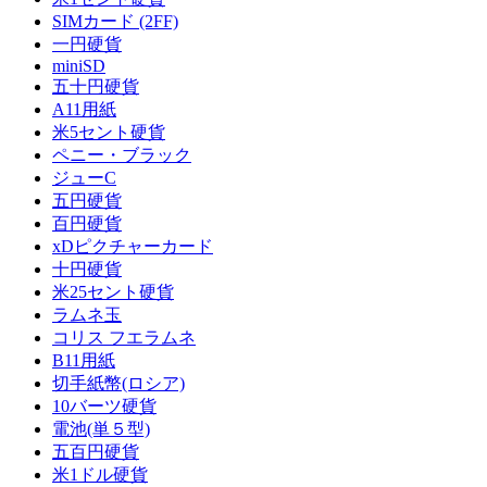
SIMカード (2FF)
一円硬貨
miniSD
五十円硬貨
A11用紙
米5セント硬貨
ペニー・ブラック
ジューC
五円硬貨
百円硬貨
xDピクチャーカード
十円硬貨
米25セント硬貨
ラムネ玉
コリス フエラムネ
B11用紙
切手紙幣(ロシア)
10バーツ硬貨
電池(単５型)
五百円硬貨
米1ドル硬貨