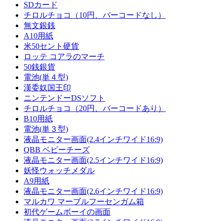
SDカード
チロルチョコ（10円、バーコードなし）
無文銀銭
A10用紙
米50セント硬貨
ロッテ コアラのマーチ
50銭銀貨
電池(単４型)
漢委奴国王印
ニンテンドーDSソフト
チロルチョコ（20円、バーコードあり）
B10用紙
電池(単３型)
液晶モニター画面(2.4インチワイド16:9)
QBB ベビーチーズ
液晶モニター画面(2.5インチワイド16:9)
妖怪ウォッチメダル
A9用紙
液晶モニター画面(2.6インチワイド16:9)
マルカワ マーブルフーセンガム箱
初代ゲームボーイの画面