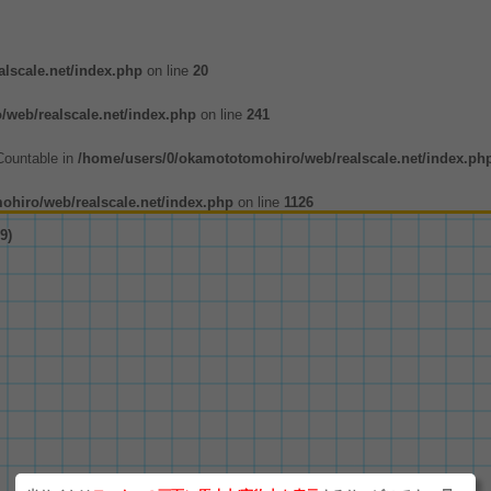
lscale.net/index.php
on line
20
web/realscale.net/index.php
on line
241
 Countable in
/home/users/0/okamototomohiro/web/realscale.net/index.ph
hiro/web/realscale.net/index.php
on line
1126
9)