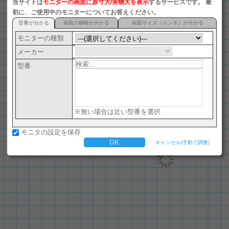
当サイトは
モニターの画面に原寸大/実物大を表示
するサービスです。 最
初に、ご使用中のモニターについてお答えください。
型番が分かる
画面の横幅が分かる
画面サイズ（インチ）が分かる
モニターの種類
メーカー
型番
※無い場合は近い型番を選択
モニタの設定を保存
キャンセル(手動で調整)