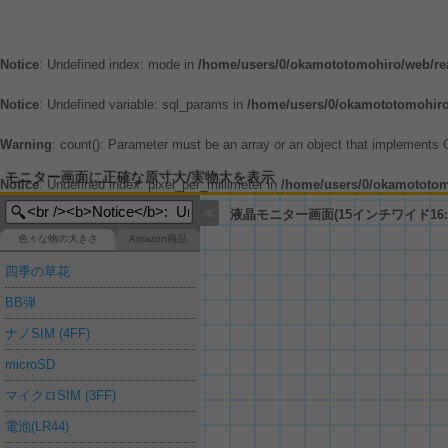
Notice
: Undefined index: mode in
/home/users/0/okamototomohiro/web/rea
Notice
: Undefined variable: sql_params in
/home/users/0/okamototomohiro/
Warning
: count(): Parameter must be an array or an object that implements
モニター画面に正確な原寸大/実物大を表示
Notice
: Undefined index: pixel_per_millimeter in
/home/users/0/okamototomo
≪
液晶モニター画面(15インチワイド16:
色々な物の大きさ
Amazon商品
四季の草花
BB弾
ナノSIM (4FF)
microSD
マイクロSIM (3FF)
電池(LR44)