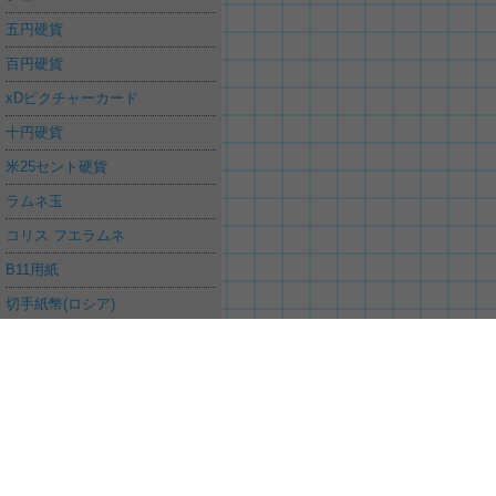
五円硬貨
百円硬貨
xDピクチャーカード
十円硬貨
米25セント硬貨
ラムネ玉
コリス フエラムネ
B11用紙
切手紙幣(ロシア)
10バーツ硬貨
電池(単５型)
五百円硬貨
米1ドル硬貨
SDカード
ご意見、要望や不具合の報告は
お問合せ
から