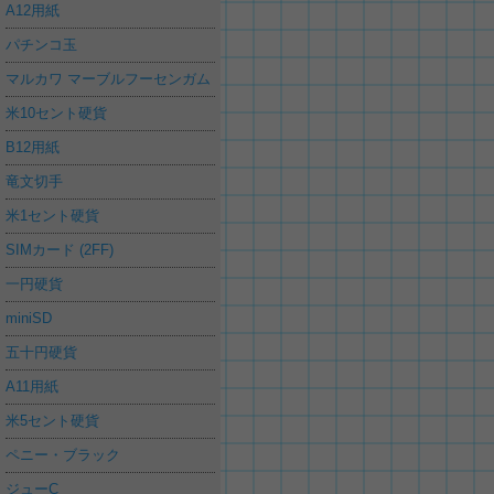
A12用紙
パチンコ玉
マルカワ マーブルフーセンガム
米10セント硬貨
B12用紙
竜文切手
米1セント硬貨
SIMカード (2FF)
一円硬貨
miniSD
五十円硬貨
A11用紙
米5セント硬貨
ペニー・ブラック
ジューC