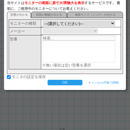
当サイトは
モニターの画面に原寸大/実物大を表示
するサービスです。 最
ナノSIM (4FF)
初に、ご使用中のモニターについてお答えください。
型番が分かる
画面の横幅が分かる
画面サイズ（インチ）が分かる
microSD
モニターの種類
マイクロSIM (3FF)
メーカー
電池(LR44)
型番
A12用紙
パチンコ玉
マルカワ マーブルフーセンガム
※無い場合は近い型番を選択
米10セント硬貨
モニタの設定を保存
B12用紙
キャンセル(手動で調整)
竜文切手
米1セント硬貨
SIMカード (2FF)
一円硬貨
miniSD