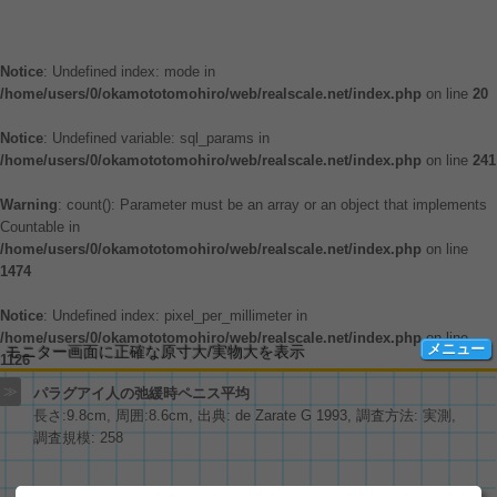
Notice
: Undefined index: mode in
/home/users/0/okamototomohiro/web/realscale.net/index.php
on line
20
Notice
: Undefined variable: sql_params in
/home/users/0/okamototomohiro/web/realscale.net/index.php
on line
241
Warning
: count(): Parameter must be an array or an object that implements
Countable in
/home/users/0/okamototomohiro/web/realscale.net/index.php
on line
1474
Notice
: Undefined index: pixel_per_millimeter in
/home/users/0/okamototomohiro/web/realscale.net/index.php
on line
メニュー
モニター画面に正確な原寸大/実物大を表示
1126
≫
パラグアイ人の弛緩時ペニス平均
長さ:9.8cm, 周囲:8.6cm, 出典: de Zarate G 1993, 調査方法: 実測,
色々な物の大きさ
Amazon商品
調査規模: 258
四季の草花
BB弾