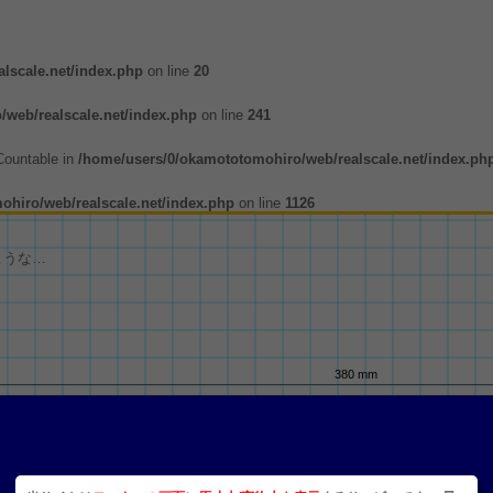
lscale.net/index.php
on line
20
web/realscale.net/index.php
on line
241
 Countable in
/home/users/0/okamototomohiro/web/realscale.net/index.ph
hiro/web/realscale.net/index.php
on line
1126
ような…
380 mm