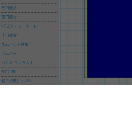
五円硬貨
百円硬貨
xDピクチャーカード
十円硬貨
米25セント硬貨
ラムネ玉
コリス フエラムネ
B11用紙
切手紙幣(ロシア)
10バーツ硬貨
電池(単５型)
五百円硬貨
米1ドル硬貨
SDカード
ご意見、要望や不具合の報告は
お問合せ
から