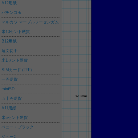
A12用紙
パチンコ玉
マルカワ マーブルフーセンガム
米10セント硬貨
B12用紙
竜文切手
米1セント硬貨
SIMカード (2FF)
一円硬貨
miniSD
320 mm
五十円硬貨
A11用紙
米5セント硬貨
ペニー・ブラック
ジューC