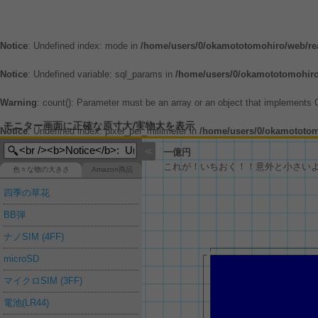
Notice
: Undefined index: mode in
/home/users/0/okamototomohiro/web/rea
Notice
: Undefined variable: sql_params in
/home/users/0/okamototomohiro/
Warning
: count(): Parameter must be an array or an object that implements
モニター画面に正確な原寸大/実物大を表示
Notice
: Undefined index: pixel_per_millimeter in
/home/users/0/okamototomo
≪
一億円
これが！いちおく！！意外と小さい
色々な物の大きさ
Amazon商品
四季の草花
BB弾
ナノSIM (4FF)
microSD
マイクロSIM (3FF)
電池(LR44)