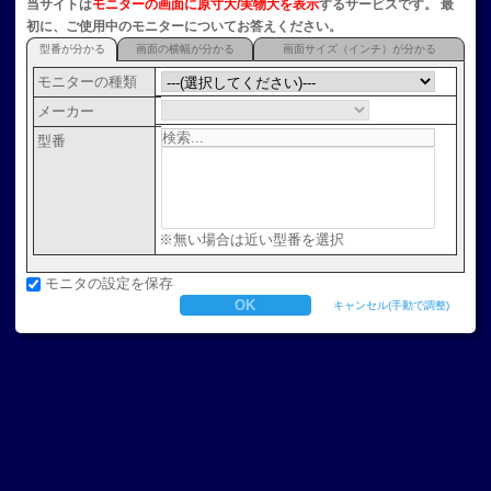
当サイトは
モニターの画面に原寸大/実物大を表示
するサービスです。 最
初に、ご使用中のモニターについてお答えください。
型番が分かる
画面の横幅が分かる
画面サイズ（インチ）が分かる
モニターの種類
メーカー
型番
※無い場合は近い型番を選択
モニタの設定を保存
キャンセル(手動で調整)