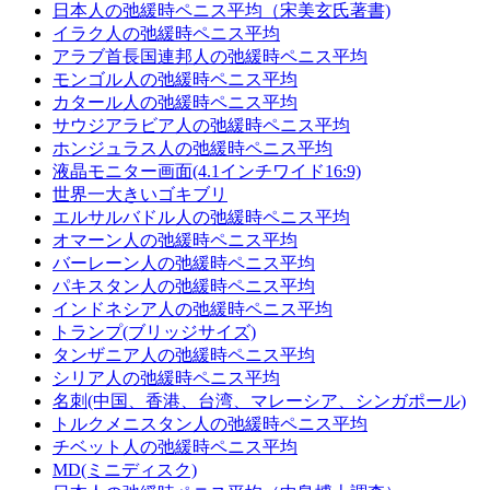
日本人の弛緩時ペニス平均（宋美玄氏著書)
イラク人の弛緩時ペニス平均
アラブ首長国連邦人の弛緩時ペニス平均
モンゴル人の弛緩時ペニス平均
カタール人の弛緩時ペニス平均
サウジアラビア人の弛緩時ペニス平均
ホンジュラス人の弛緩時ペニス平均
液晶モニター画面(4.1インチワイド16:9)
世界一大きいゴキブリ
エルサルバドル人の弛緩時ペニス平均
オマーン人の弛緩時ペニス平均
バーレーン人の弛緩時ペニス平均
パキスタン人の弛緩時ペニス平均
インドネシア人の弛緩時ペニス平均
トランプ(ブリッジサイズ)
タンザニア人の弛緩時ペニス平均
シリア人の弛緩時ペニス平均
名刺(中国、香港、台湾、マレーシア、シンガポール)
トルクメニスタン人の弛緩時ペニス平均
チベット人の弛緩時ペニス平均
MD(ミニディスク)