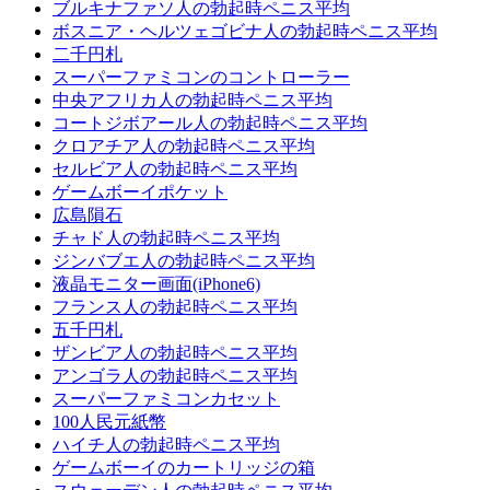
ブルキナファソ人の勃起時ペニス平均
ボスニア・ヘルツェゴビナ人の勃起時ペニス平均
二千円札
スーパーファミコンのコントローラー
中央アフリカ人の勃起時ペニス平均
コー​​トジボアール人の勃起時ペニス平均
クロアチア人の勃起時ペニス平均
セルビア人の勃起時ペニス平均
ゲームボーイポケット
広島隕石
チャド人の勃起時ペニス平均
ジンバブエ人の勃起時ペニス平均
液晶モニター画面(iPhone6)
フランス人の勃起時ペニス平均
五千円札
ザンビア人の勃起時ペニス平均
アンゴラ人の勃起時ペニス平均
スーパーファミコンカセット
100人民元紙幣
ハイチ人の勃起時ペニス平均
ゲームボーイのカートリッジの箱