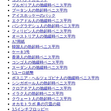
ブルガリア人の弛緩時ペニス平均
ブータン人の勃起時ペニス平均
アイスホッケーのパック
エクアドル人の弛緩時ペニス平均
バングラデシュ人の勃起時ペニス平均
フィリピン人の勃起時ペニス平均
オーストリア人の弛緩時ペニス平均
A7用紙
韓国人の勃起時ペニス平均
ケーキ3号
香港人の勃起時ペニス平均
コンゴ人の弛緩時ペニス平均
スーダン人の弛緩時ペニス平均
5ユーロ紙幣
ボスニア・ヘルツェゴビナ人の弛緩時ペニス平均
シンガポール人の勃起時ペニス平均
クロアチア人の弛緩時ペニス平均
イラク人の勃起時ペニス平均
クウェート人の勃起時ペニス平均
オカモトラボ 鼻の穴皿の箱
3.5インチフロッピー