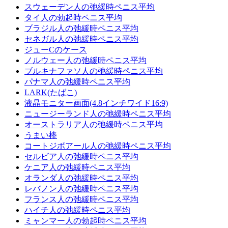
スウェーデン人の弛緩時ペニス平均
タイ人の勃起時ペニス平均
ブラジル人の弛緩時ペニス平均
セネガル人の弛緩時ペニス平均
ジューCのケース
ノルウェー人の弛緩時ペニス平均
ブルキナファソ人の弛緩時ペニス平均
パナマ人の弛緩時ペニス平均
LARK(たばこ)
液晶モニター画面(4.8インチワイド16:9)
ニュージーランド人の弛緩時ペニス平均
オーストラリア人の弛緩時ペニス平均
うまい棒
コー​​トジボアール人の弛緩時ペニス平均
セルビア人の弛緩時ペニス平均
ケニア人の弛緩時ペニス平均
オランダ人の弛緩時ペニス平均
レバノン人の弛緩時ペニス平均
フランス人の弛緩時ペニス平均
ハイチ人の弛緩時ペニス平均
ミャンマー人の勃起時ペニス平均