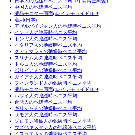
日本人の弛緩時ペニス平均（中島博士調査）
中国人の弛緩時ペニス平均
液晶モニター画面(4.2インチワイド16:9)
名刺(日本)
アゼルバイジャン人の弛緩時ペニス平均
インド人の弛緩時ペニス平均
トンガ人の弛緩時ペニス平均
イタリア人の弛緩時ペニス平均
グアテマラ人の弛緩時ペニス平均
スリナム人の弛緩時ペニス平均
トルコ人の弛緩時ペニス平均
ボリビア人の弛緩時ペニス平均
ガイアナ人の弛緩時ペニス平均
フィンランド人の弛緩時ペニス平均
液晶モニター画面(4.3インチワイド16:9)
ハワイ人の弛緩時ペニス平均
台湾人の弛緩時ペニス平均
ギリシャ人の弛緩時ペニス平均
サモア人の弛緩時ペニス平均
ソロモン諸島人の弛緩時ペニス平均
ウズベキスタン人の弛緩時ペニス平均
イスラエル人の弛緩時ペニス平均