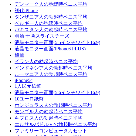
デンマーク人の弛緩時ペニス平均
初代iPhone
タンザニア人の勃起時ペニス平均
ベルギー人の弛緩時ペニス平均
パキスタン人の勃起時ペニス平均
明治 十勝スライスチーズ
液晶モニター画面(5.5インチワイド16:9)
液晶モニター画面(iPhone6 PLUS)
鉛筆
イラン人の勃起時ペニス平均
インドネシア人の勃起時ペニス平均
ルーマニア人の勃起時ペニス平均
iPhone5c
1人民元紙幣
液晶モニター画面(5.6インチワイド16:9)
10ユーロ紙幣
ホンジュラス人の勃起時ペニス平均
モンゴル人の勃起時ペニス平均
キプロス人の勃起時ペニス平均
エルサルバドル人の勃起時ペニス平均
ファミリーコンピュータカセット