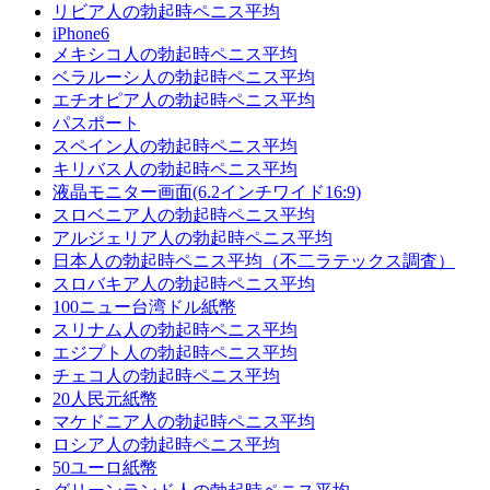
リビア人の勃起時ペニス平均
iPhone6
メキシコ人の勃起時ペニス平均
ベラルーシ人の勃起時ペニス平均
エチオピア人の勃起時ペニス平均
パスポート
スペイン人の勃起時ペニス平均
キリバス人の勃起時ペニス平均
液晶モニター画面(6.2インチワイド16:9)
スロベニア人の勃起時ペニス平均
アルジェリア人の勃起時ペニス平均
日本人の勃起時ペニス平均（不二ラテックス調査）
スロバキア人の勃起時ペニス平均
100ニュー台湾ドル紙幣
スリナム人の勃起時ペニス平均
エジプト人の勃起時ペニス平均
チェコ人の勃起時ペニス平均
20人民元紙幣
マケドニア人の勃起時ペニス平均
ロシア人の勃起時ペニス平均
50ユーロ紙幣