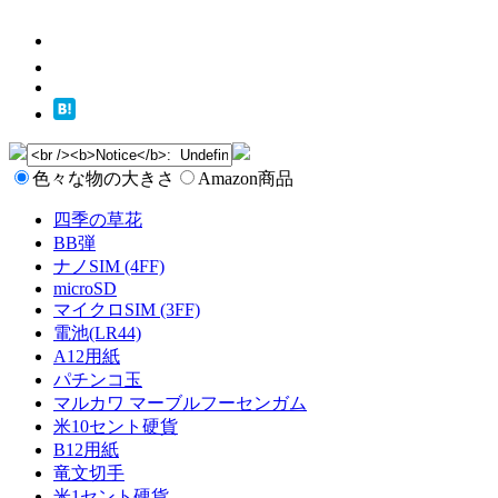
色々な物の大きさ
Amazon商品
四季の草花
BB弾
ナノSIM (4FF)
microSD
マイクロSIM (3FF)
電池(LR44)
A12用紙
パチンコ玉
マルカワ マーブルフーセンガム
米10セント硬貨
B12用紙
竜文切手
米1セント硬貨