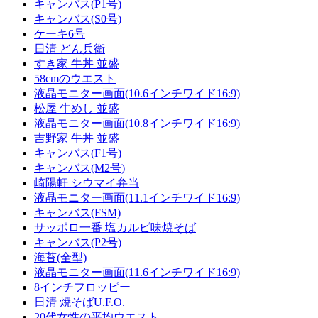
キャンバス(P1号)
キャンバス(S0号)
ケーキ6号
日清 どん兵衛
すき家 牛丼 並盛
58cmのウエスト
液晶モニター画面(10.6インチワイド16:9)
松屋 牛めし 並盛
液晶モニター画面(10.8インチワイド16:9)
吉野家 牛丼 並盛
キャンバス(F1号)
キャンバス(M2号)
崎陽軒 シウマイ弁当
液晶モニター画面(11.1インチワイド16:9)
キャンバス(FSM)
サッポロ一番 塩カルビ味焼そば
キャンバス(P2号)
海苔(全型)
液晶モニター画面(11.6インチワイド16:9)
8インチフロッピー
日清 焼そばU.F.O.
20代女性の平均ウエスト