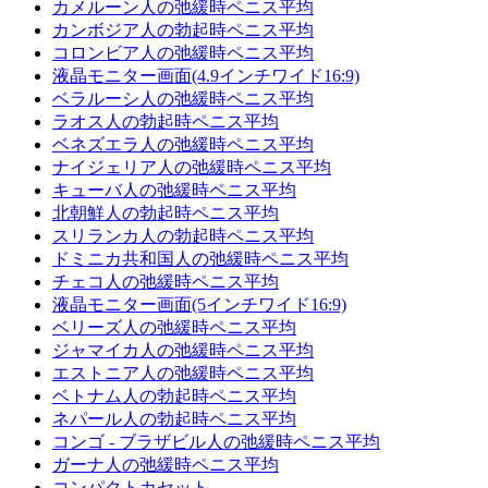
カメルーン人の弛緩時ペニス平均
カンボジア人の勃起時ペニス平均
コロンビア人の弛緩時ペニス平均
液晶モニター画面(4.9インチワイド16:9)
ベラルーシ人の弛緩時ペニス平均
ラオス人の勃起時ペニス平均
ベネズエラ人の弛緩時ペニス平均
ナイジェリア人の弛緩時ペニス平均
キューバ人の弛緩時ペニス平均
北朝鮮人の勃起時ペニス平均
スリランカ人の勃起時ペニス平均
ドミニカ共和国人の弛緩時ペニス平均
チェコ人の弛緩時ペニス平均
液晶モニター画面(5インチワイド16:9)
ベリーズ人の弛緩時ペニス平均
ジャマイカ人の弛緩時ペニス平均
エストニア人の弛緩時ペニス平均
ベトナム人の勃起時ペニス平均
ネパール人の勃起時ペニス平均
コンゴ - ブラザビル人の弛緩時ペニス平均
ガーナ人の弛緩時ペニス平均
コンパクトカセット