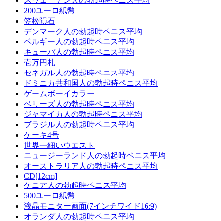
スウェーデン人の勃起時ペニス平均
200ユーロ紙幣
笠松隕石
デンマーク人の勃起時ペニス平均
ベルギー人の勃起時ペニス平均
キューバ人の勃起時ペニス平均
壱万円札
セネガル人の勃起時ペニス平均
ドミニカ共和国人の勃起時ペニス平均
ゲームボーイカラー
ベリーズ人の勃起時ペニス平均
ジャマイカ人の勃起時ペニス平均
ブラジル人の勃起時ペニス平均
ケーキ4号
世界一細いウエスト
ニュージーランド人の勃起時ペニス平均
オーストラリア人の勃起時ペニス平均
CD[12cm]
ケニア人の勃起時ペニス平均
500ユーロ紙幣
液晶モニター画面(7インチワイド16:9)
オランダ人の勃起時ペニス平均