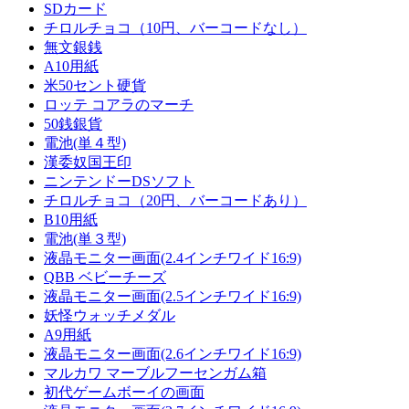
SDカード
チロルチョコ（10円、バーコードなし）
無文銀銭
A10用紙
米50セント硬貨
ロッテ コアラのマーチ
50銭銀貨
電池(単４型)
漢委奴国王印
ニンテンドーDSソフト
チロルチョコ（20円、バーコードあり）
B10用紙
電池(単３型)
液晶モニター画面(2.4インチワイド16:9)
QBB ベビーチーズ
液晶モニター画面(2.5インチワイド16:9)
妖怪ウォッチメダル
A9用紙
液晶モニター画面(2.6インチワイド16:9)
マルカワ マーブルフーセンガム箱
初代ゲームボーイの画面