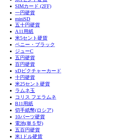
SIMカード (2FF)
一円硬貨
miniSD
五十円硬貨
A11用紙
米5セント硬貨
ペニー・ブラック
ジューC
五円硬貨
百円硬貨
xDピクチャーカード
十円硬貨
米25セント硬貨
ラムネ玉
コリス フエラムネ
B11用紙
切手紙幣(ロシア)
10バーツ硬貨
電池(単５型)
五百円硬貨
米1ドル硬貨