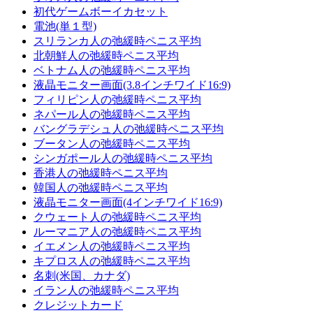
初代ゲームボーイカセット
電池(単１型)
スリランカ人の弛緩時ペニス平均
北朝鮮人の弛緩時ペニス平均
ベトナム人の弛緩時ペニス平均
液晶モニター画面(3.8インチワイド16:9)
フィリピン人の弛緩時ペニス平均
ネパール人の弛緩時ペニス平均
バングラデシュ人の弛緩時ペニス平均
ブータン人の弛緩時ペニス平均
シンガポール人の弛緩時ペニス平均
香港人の弛緩時ペニス平均
韓国人の弛緩時ペニス平均
液晶モニター画面(4インチワイド16:9)
クウェート人の弛緩時ペニス平均
ルーマニア人の弛緩時ペニス平均
イエメン人の弛緩時ペニス平均
キプロス人の弛緩時ペニス平均
名刺(米国、カナダ)
イラン人の弛緩時ペニス平均
クレジットカード