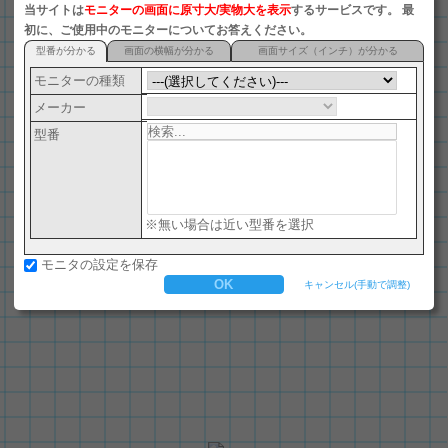
当サイトは
モニターの画面に原寸大/実物大を表示
するサービスです。 最
ナノSIM (4FF)
初に、ご使用中のモニターについてお答えください。
型番が分かる
画面の横幅が分かる
画面サイズ（インチ）が分かる
microSD
モニターの種類
マイクロSIM (3FF)
メーカー
電池(LR44)
型番
A12用紙
パチンコ玉
マルカワ マーブルフーセンガム
※無い場合は近い型番を選択
米10セント硬貨
モニタの設定を保存
B12用紙
キャンセル(手動で調整)
竜文切手
米1セント硬貨
SIMカード (2FF)
一円硬貨
miniSD