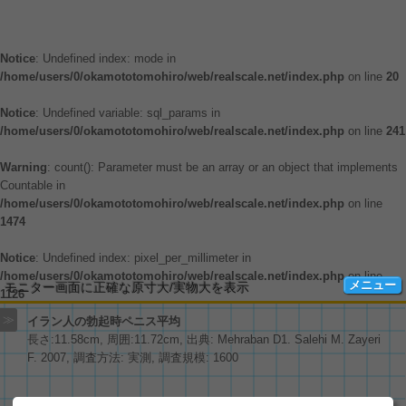
Notice
: Undefined index: mode in
/home/users/0/okamototomohiro/web/realscale.net/index.php
on line
20
Notice
: Undefined variable: sql_params in
/home/users/0/okamototomohiro/web/realscale.net/index.php
on line
241
Warning
: count(): Parameter must be an array or an object that implements
Countable in
/home/users/0/okamototomohiro/web/realscale.net/index.php
on line
1474
Notice
: Undefined index: pixel_per_millimeter in
/home/users/0/okamototomohiro/web/realscale.net/index.php
on line
メニュー
モニター画面に正確な原寸大/実物大を表示
1126
≫
イラン人の勃起時ペニス平均
長さ:11.58cm, 周囲:11.72cm, 出典: Mehraban D1. Salehi M. Zayeri
色々な物の大きさ
Amazon商品
F. 2007, 調査方法: 実測, 調査規模: 1600
四季の草花
BB弾