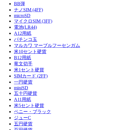
BB弾
ナノSIM (4FF)
microSD
マイクロSIM (3FF)
電池(LR44)
A12用紙
パチンコ玉
マルカワ マーブルフーセンガム
米10セント硬貨
B12用紙
竜文切手
米1セント硬貨
SIMカード (2FF)
一円硬貨
miniSD
五十円硬貨
A11用紙
米5セント硬貨
ペニー・ブラック
ジューC
五円硬貨
百円硬貨