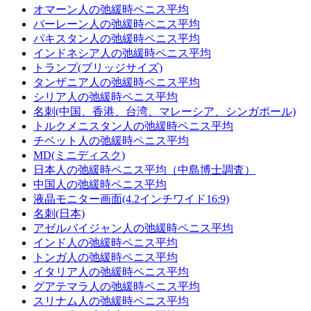
オマーン人の弛緩時ペニス平均
バーレーン人の弛緩時ペニス平均
パキスタン人の弛緩時ペニス平均
インドネシア人の弛緩時ペニス平均
トランプ(ブリッジサイズ)
タンザニア人の弛緩時ペニス平均
シリア人の弛緩時ペニス平均
名刺(中国、香港、台湾、マレーシア、シンガポール)
トルクメニスタン人の弛緩時ペニス平均
チベット人の弛緩時ペニス平均
MD(ミニディスク)
日本人の弛緩時ペニス平均（中島博士調査）
中国人の弛緩時ペニス平均
液晶モニター画面(4.2インチワイド16:9)
名刺(日本)
アゼルバイジャン人の弛緩時ペニス平均
インド人の弛緩時ペニス平均
トンガ人の弛緩時ペニス平均
イタリア人の弛緩時ペニス平均
グアテマラ人の弛緩時ペニス平均
スリナム人の弛緩時ペニス平均