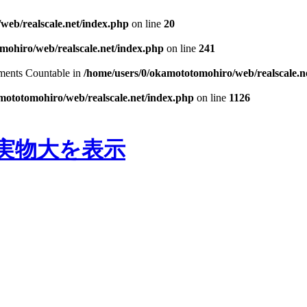
web/realscale.net/index.php
on line
20
mohiro/web/realscale.net/index.php
on line
241
lements Countable in
/home/users/0/okamototomohiro/web/realscale.n
mototomohiro/web/realscale.net/index.php
on line
1126
実物大を表示