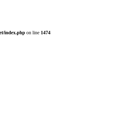
et/index.php
on line
1474