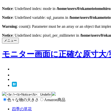
Notice
: Undefined index: mode in
/home/users/0/okamototomohiro/
Notice
: Undefined variable: sql_params in
/home/users/0/okamototo
Warning
: count(): Parameter must be an array or an object that imp
Notice
: Undefined index: pixel_per_millimeter in
/home/users/0/oka
メニュー
モニター画面に正確な原寸大/
色々な物の大きさ
Amazon商品
四季の草花