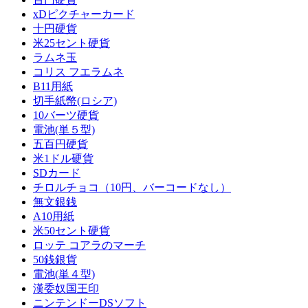
xDピクチャーカード
十円硬貨
米25セント硬貨
ラムネ玉
コリス フエラムネ
B11用紙
切手紙幣(ロシア)
10バーツ硬貨
電池(単５型)
五百円硬貨
米1ドル硬貨
SDカード
チロルチョコ（10円、バーコードなし）
無文銀銭
A10用紙
米50セント硬貨
ロッテ コアラのマーチ
50銭銀貨
電池(単４型)
漢委奴国王印
ニンテンドーDSソフト