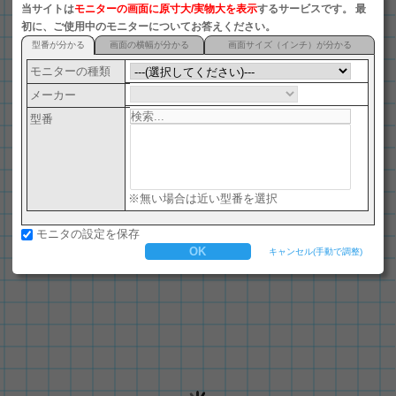
当サイトは
モニターの画面に原寸大/実物大を表示
するサービスです。 最
ナノSIM (4FF)
初に、ご使用中のモニターについてお答えください。
型番が分かる
画面の横幅が分かる
画面サイズ（インチ）が分かる
microSD
モニターの種類
マイクロSIM (3FF)
メーカー
電池(LR44)
型番
A12用紙
パチンコ玉
マルカワ マーブルフーセンガム
※無い場合は近い型番を選択
米10セント硬貨
モニタの設定を保存
B12用紙
キャンセル(手動で調整)
竜文切手
米1セント硬貨
SIMカード (2FF)
一円硬貨
miniSD