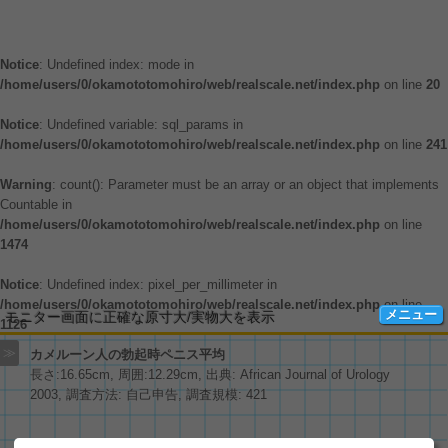
Notice
: Undefined index: mode in
/home/users/0/okamototomohiro/web/realscale.net/index.php
on line
20
Notice
: Undefined variable: sql_params in
/home/users/0/okamototomohiro/web/realscale.net/index.php
on line
241
Warning
: count(): Parameter must be an array or an object that implements
Countable in
/home/users/0/okamototomohiro/web/realscale.net/index.php
on line
1474
Notice
: Undefined index: pixel_per_millimeter in
/home/users/0/okamototomohiro/web/realscale.net/index.php
on line
メニュー
モニター画面に正確な原寸大/実物大を表示
1126
≫
カメルーン人の勃起時ペニス平均
長さ:16.65cm, 周囲:12.29cm, 出典: African Journal of Urology
色々な物の大きさ
Amazon商品
2003, 調査方法: 自己申告, 調査規模: 421
四季の草花
BB弾