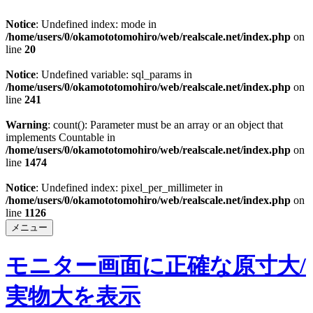
Notice
: Undefined index: mode in
/home/users/0/okamototomohiro/web/realscale.net/index.php
on
line
20
Notice
: Undefined variable: sql_params in
/home/users/0/okamototomohiro/web/realscale.net/index.php
on
line
241
Warning
: count(): Parameter must be an array or an object that
implements Countable in
/home/users/0/okamototomohiro/web/realscale.net/index.php
on
line
1474
Notice
: Undefined index: pixel_per_millimeter in
/home/users/0/okamototomohiro/web/realscale.net/index.php
on
line
1126
メニュー
モニター画面に正確な原寸大/
実物大を表示