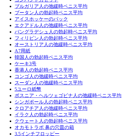
ブルガリア人の弛緩時ペニス平均
ブータン人の勃起時ペニス平均
アイスホッケーのパック
エクアドル人の弛緩時ペニス平均
バングラデシュ人の勃起時ペニス平均
フィリピン人の勃起時ペニス平均
オーストリア人の弛緩時ペニス平均
A7用紙
韓国人の勃起時ペニス平均
ケーキ3号
香港人の勃起時ペニス平均
コンゴ人の弛緩時ペニス平均
スーダン人の弛緩時ペニス平均
5ユーロ紙幣
ボスニア・ヘルツェゴビナ人の弛緩時ペニス平均
シンガポール人の勃起時ペニス平均
クロアチア人の弛緩時ペニス平均
イラク人の勃起時ペニス平均
クウェート人の勃起時ペニス平均
オカモトラボ 鼻の穴皿の箱
3.5インチフロッピー