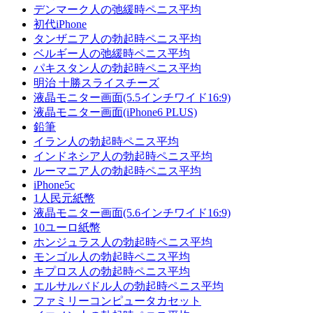
デンマーク人の弛緩時ペニス平均
初代iPhone
タンザニア人の勃起時ペニス平均
ベルギー人の弛緩時ペニス平均
パキスタン人の勃起時ペニス平均
明治 十勝スライスチーズ
液晶モニター画面(5.5インチワイド16:9)
液晶モニター画面(iPhone6 PLUS)
鉛筆
イラン人の勃起時ペニス平均
インドネシア人の勃起時ペニス平均
ルーマニア人の勃起時ペニス平均
iPhone5c
1人民元紙幣
液晶モニター画面(5.6インチワイド16:9)
10ユーロ紙幣
ホンジュラス人の勃起時ペニス平均
モンゴル人の勃起時ペニス平均
キプロス人の勃起時ペニス平均
エルサルバドル人の勃起時ペニス平均
ファミリーコンピュータカセット