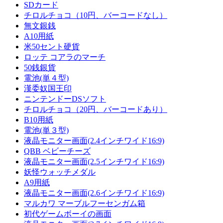
SDカード
チロルチョコ（10円、バーコードなし）
無文銀銭
A10用紙
米50セント硬貨
ロッテ コアラのマーチ
50銭銀貨
電池(単４型)
漢委奴国王印
ニンテンドーDSソフト
チロルチョコ（20円、バーコードあり）
B10用紙
電池(単３型)
液晶モニター画面(2.4インチワイド16:9)
QBB ベビーチーズ
液晶モニター画面(2.5インチワイド16:9)
妖怪ウォッチメダル
A9用紙
液晶モニター画面(2.6インチワイド16:9)
マルカワ マーブルフーセンガム箱
初代ゲームボーイの画面