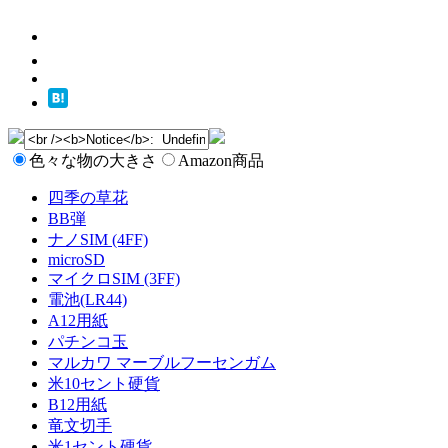
色々な物の大きさ
Amazon商品
四季の草花
BB弾
ナノSIM (4FF)
microSD
マイクロSIM (3FF)
電池(LR44)
A12用紙
パチンコ玉
マルカワ マーブルフーセンガム
米10セント硬貨
B12用紙
竜文切手
米1セント硬貨