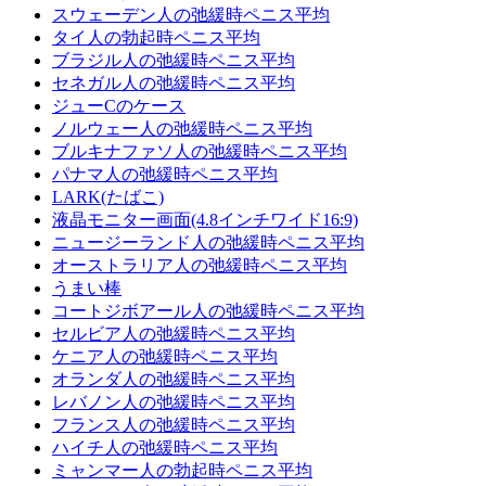
スウェーデン人の弛緩時ペニス平均
タイ人の勃起時ペニス平均
ブラジル人の弛緩時ペニス平均
セネガル人の弛緩時ペニス平均
ジューCのケース
ノルウェー人の弛緩時ペニス平均
ブルキナファソ人の弛緩時ペニス平均
パナマ人の弛緩時ペニス平均
LARK(たばこ)
液晶モニター画面(4.8インチワイド16:9)
ニュージーランド人の弛緩時ペニス平均
オーストラリア人の弛緩時ペニス平均
うまい棒
コー​​トジボアール人の弛緩時ペニス平均
セルビア人の弛緩時ペニス平均
ケニア人の弛緩時ペニス平均
オランダ人の弛緩時ペニス平均
レバノン人の弛緩時ペニス平均
フランス人の弛緩時ペニス平均
ハイチ人の弛緩時ペニス平均
ミャンマー人の勃起時ペニス平均