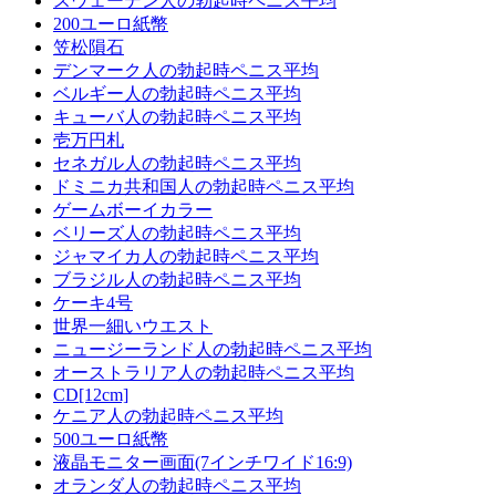
スウェーデン人の勃起時ペニス平均
200ユーロ紙幣
笠松隕石
デンマーク人の勃起時ペニス平均
ベルギー人の勃起時ペニス平均
キューバ人の勃起時ペニス平均
壱万円札
セネガル人の勃起時ペニス平均
ドミニカ共和国人の勃起時ペニス平均
ゲームボーイカラー
ベリーズ人の勃起時ペニス平均
ジャマイカ人の勃起時ペニス平均
ブラジル人の勃起時ペニス平均
ケーキ4号
世界一細いウエスト
ニュージーランド人の勃起時ペニス平均
オーストラリア人の勃起時ペニス平均
CD[12cm]
ケニア人の勃起時ペニス平均
500ユーロ紙幣
液晶モニター画面(7インチワイド16:9)
オランダ人の勃起時ペニス平均