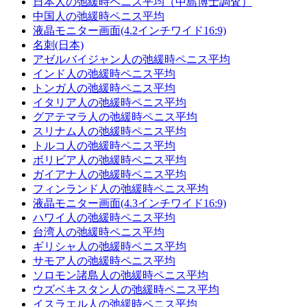
日本人の弛緩時ペニス平均（中島博士調査）
中国人の弛緩時ペニス平均
液晶モニター画面(4.2インチワイド16:9)
名刺(日本)
アゼルバイジャン人の弛緩時ペニス平均
インド人の弛緩時ペニス平均
トンガ人の弛緩時ペニス平均
イタリア人の弛緩時ペニス平均
グアテマラ人の弛緩時ペニス平均
スリナム人の弛緩時ペニス平均
トルコ人の弛緩時ペニス平均
ボリビア人の弛緩時ペニス平均
ガイアナ人の弛緩時ペニス平均
フィンランド人の弛緩時ペニス平均
液晶モニター画面(4.3インチワイド16:9)
ハワイ人の弛緩時ペニス平均
台湾人の弛緩時ペニス平均
ギリシャ人の弛緩時ペニス平均
サモア人の弛緩時ペニス平均
ソロモン諸島人の弛緩時ペニス平均
ウズベキスタン人の弛緩時ペニス平均
イスラエル人の弛緩時ペニス平均