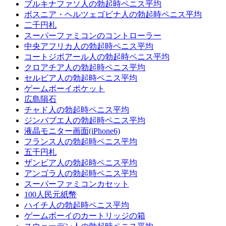
ブルキナファソ人の勃起時ペニス平均
ボスニア・ヘルツェゴビナ人の勃起時ペニス平均
二千円札
スーパーファミコンのコントローラー
中央アフリカ人の勃起時ペニス平均
コー​​トジボアール人の勃起時ペニス平均
クロアチア人の勃起時ペニス平均
セルビア人の勃起時ペニス平均
ゲームボーイポケット
広島隕石
チャド人の勃起時ペニス平均
ジンバブエ人の勃起時ペニス平均
液晶モニター画面(iPhone6)
フランス人の勃起時ペニス平均
五千円札
ザンビア人の勃起時ペニス平均
アンゴラ人の勃起時ペニス平均
スーパーファミコンカセット
100人民元紙幣
ハイチ人の勃起時ペニス平均
ゲームボーイのカートリッジの箱