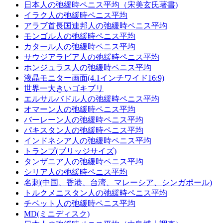
日本人の弛緩時ペニス平均（宋美玄氏著書)
イラク人の弛緩時ペニス平均
アラブ首長国連邦人の弛緩時ペニス平均
モンゴル人の弛緩時ペニス平均
カタール人の弛緩時ペニス平均
サウジアラビア人の弛緩時ペニス平均
ホンジュラス人の弛緩時ペニス平均
液晶モニター画面(4.1インチワイド16:9)
世界一大きいゴキブリ
エルサルバドル人の弛緩時ペニス平均
オマーン人の弛緩時ペニス平均
バーレーン人の弛緩時ペニス平均
パキスタン人の弛緩時ペニス平均
インドネシア人の弛緩時ペニス平均
トランプ(ブリッジサイズ)
タンザニア人の弛緩時ペニス平均
シリア人の弛緩時ペニス平均
名刺(中国、香港、台湾、マレーシア、シンガポール)
トルクメニスタン人の弛緩時ペニス平均
チベット人の弛緩時ペニス平均
MD(ミニディスク)