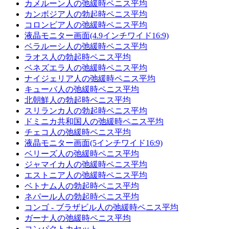
カメルーン人の弛緩時ペニス平均
カンボジア人の勃起時ペニス平均
コロンビア人の弛緩時ペニス平均
液晶モニター画面(4.9インチワイド16:9)
ベラルーシ人の弛緩時ペニス平均
ラオス人の勃起時ペニス平均
ベネズエラ人の弛緩時ペニス平均
ナイジェリア人の弛緩時ペニス平均
キューバ人の弛緩時ペニス平均
北朝鮮人の勃起時ペニス平均
スリランカ人の勃起時ペニス平均
ドミニカ共和国人の弛緩時ペニス平均
チェコ人の弛緩時ペニス平均
液晶モニター画面(5インチワイド16:9)
ベリーズ人の弛緩時ペニス平均
ジャマイカ人の弛緩時ペニス平均
エストニア人の弛緩時ペニス平均
ベトナム人の勃起時ペニス平均
ネパール人の勃起時ペニス平均
コンゴ - ブラザビル人の弛緩時ペニス平均
ガーナ人の弛緩時ペニス平均
コンパクトカセット