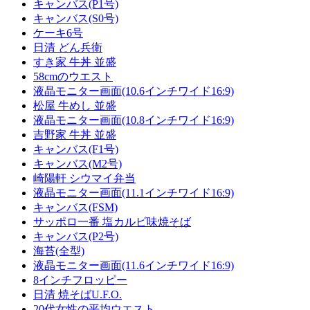
キャンバス(P1号)
キャンバス(S0号)
ケーキ6号
日清 どん兵衛
すき家 牛丼 並盛
58cmのウエスト
液晶モニター画面(10.6インチワイド16:9)
松屋 牛めし 並盛
液晶モニター画面(10.8インチワイド16:9)
吉野家 牛丼 並盛
キャンバス(F1号)
キャンバス(M2号)
崎陽軒 シウマイ弁当
液晶モニター画面(11.1インチワイド16:9)
キャンバス(FSM)
サッポロ一番 塩カルビ味焼そば
キャンバス(P2号)
海苔(全型)
液晶モニター画面(11.6インチワイド16:9)
8インチフロッピー
日清 焼そばU.F.O.
20代女性の平均ウエスト