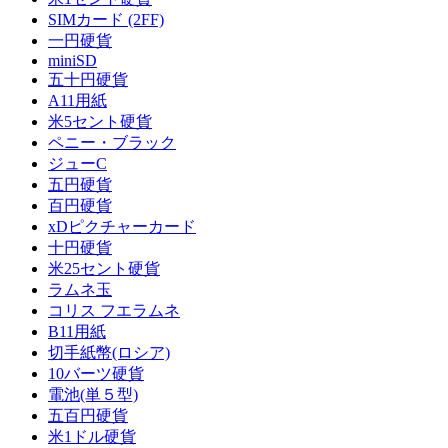
SIMカード (2FF)
一円硬貨
miniSD
五十円硬貨
A11用紙
米5セント硬貨
ペニー・ブラック
ジューC
五円硬貨
百円硬貨
xDピクチャーカード
十円硬貨
米25セント硬貨
ラムネ玉
コリス フエラムネ
B11用紙
切手紙幣(ロシア)
10バーツ硬貨
電池(単５型)
五百円硬貨
米1ドル硬貨