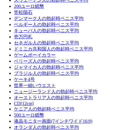
スウェーデン人の勃起時ペニス平均
200ユーロ紙幣
笠松隕石
デンマーク人の勃起時ペニス平均
ベルギー人の勃起時ペニス平均
キューバ人の勃起時ペニス平均
壱万円札
セネガル人の勃起時ペニス平均
ドミニカ共和国人の勃起時ペニス平均
ゲームボーイカラー
ベリーズ人の勃起時ペニス平均
ジャマイカ人の勃起時ペニス平均
ブラジル人の勃起時ペニス平均
ケーキ4号
世界一細いウエスト
ニュージーランド人の勃起時ペニス平均
オーストラリア人の勃起時ペニス平均
CD[12cm]
ケニア人の勃起時ペニス平均
500ユーロ紙幣
液晶モニター画面(7インチワイド16:9)
オランダ人の勃起時ペニス平均