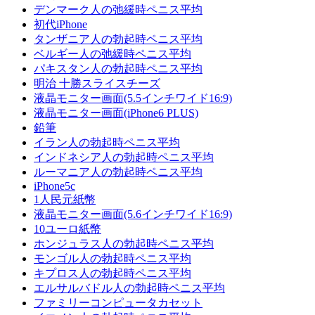
デンマーク人の弛緩時ペニス平均
初代iPhone
タンザニア人の勃起時ペニス平均
ベルギー人の弛緩時ペニス平均
パキスタン人の勃起時ペニス平均
明治 十勝スライスチーズ
液晶モニター画面(5.5インチワイド16:9)
液晶モニター画面(iPhone6 PLUS)
鉛筆
イラン人の勃起時ペニス平均
インドネシア人の勃起時ペニス平均
ルーマニア人の勃起時ペニス平均
iPhone5c
1人民元紙幣
液晶モニター画面(5.6インチワイド16:9)
10ユーロ紙幣
ホンジュラス人の勃起時ペニス平均
モンゴル人の勃起時ペニス平均
キプロス人の勃起時ペニス平均
エルサルバドル人の勃起時ペニス平均
ファミリーコンピュータカセット