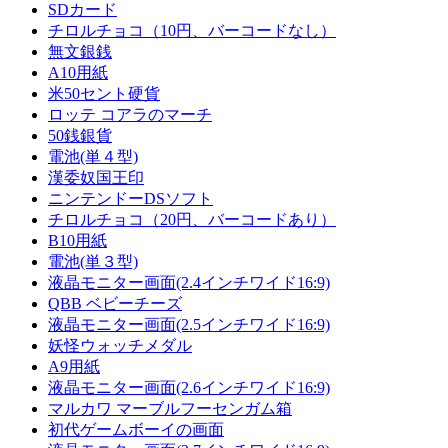
SDカード
チロルチョコ（10円、バーコードなし）
無文銀銭
A10用紙
米50セント硬貨
ロッテ コアラのマーチ
50銭銀貨
電池(単４型)
漢委奴国王印
ニンテンドーDSソフト
チロルチョコ（20円、バーコードあり）
B10用紙
電池(単３型)
液晶モニター画面(2.4インチワイド16:9)
QBB ベビーチーズ
液晶モニター画面(2.5インチワイド16:9)
妖怪ウォッチメダル
A9用紙
液晶モニター画面(2.6インチワイド16:9)
マルカワ マーブルフーセンガム箱
初代ゲームボーイの画面