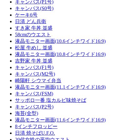
キャンバス(P1号)
キャンバス(S0号)
ケーキ6号
日清 どん兵衛
すき家 牛丼 並盛
58cmのウエスト
液晶モニター画面(10.6インチワイド16:9)
松屋 牛めし 並盛
液晶モニター画面(10.8インチワイド16:9)
吉野家 牛丼 並盛
キャンバス(F1号)
キャンバス(M2号)
崎陽軒 シウマイ弁当
液晶モニター画面(11.1インチワイド16:9)
キャンバス(FSM)
サッポロ一番 塩カルビ味焼そば
キャンバス(P2号)
海苔(全型)
液晶モニター画面(11.6インチワイド16:9)
8インチフロッピー
日清 焼そばU.F.O.
20代女性の平均ウエスト