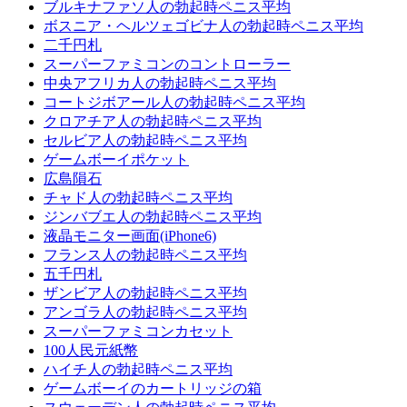
ブルキナファソ人の勃起時ペニス平均
ボスニア・ヘルツェゴビナ人の勃起時ペニス平均
二千円札
スーパーファミコンのコントローラー
中央アフリカ人の勃起時ペニス平均
コー​​トジボアール人の勃起時ペニス平均
クロアチア人の勃起時ペニス平均
セルビア人の勃起時ペニス平均
ゲームボーイポケット
広島隕石
チャド人の勃起時ペニス平均
ジンバブエ人の勃起時ペニス平均
液晶モニター画面(iPhone6)
フランス人の勃起時ペニス平均
五千円札
ザンビア人の勃起時ペニス平均
アンゴラ人の勃起時ペニス平均
スーパーファミコンカセット
100人民元紙幣
ハイチ人の勃起時ペニス平均
ゲームボーイのカートリッジの箱