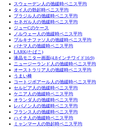
スウェーデン人の弛緩時ペニス平均
タイ人の勃起時ペニス平均
ブラジル人の弛緩時ペニス平均
セネガル人の弛緩時ペニス平均
ジューCのケース
ノルウェー人の弛緩時ペニス平均
ブルキナファソ人の弛緩時ペニス平均
パナマ人の弛緩時ペニス平均
LARK(たばこ)
液晶モニター画面(4.8インチワイド16:9)
ニュージーランド人の弛緩時ペニス平均
オーストラリア人の弛緩時ペニス平均
うまい棒
コー​​トジボアール人の弛緩時ペニス平均
セルビア人の弛緩時ペニス平均
ケニア人の弛緩時ペニス平均
オランダ人の弛緩時ペニス平均
レバノン人の弛緩時ペニス平均
フランス人の弛緩時ペニス平均
ハイチ人の弛緩時ペニス平均
ミャンマー人の勃起時ペニス平均