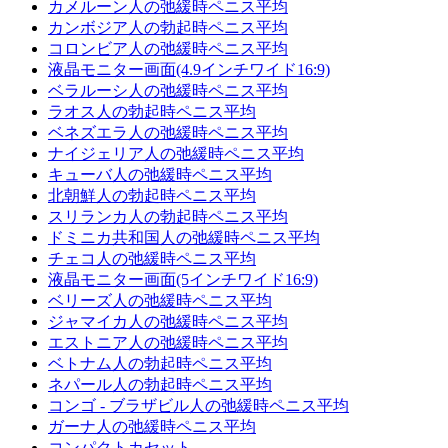
カメルーン人の弛緩時ペニス平均
カンボジア人の勃起時ペニス平均
コロンビア人の弛緩時ペニス平均
液晶モニター画面(4.9インチワイド16:9)
ベラルーシ人の弛緩時ペニス平均
ラオス人の勃起時ペニス平均
ベネズエラ人の弛緩時ペニス平均
ナイジェリア人の弛緩時ペニス平均
キューバ人の弛緩時ペニス平均
北朝鮮人の勃起時ペニス平均
スリランカ人の勃起時ペニス平均
ドミニカ共和国人の弛緩時ペニス平均
チェコ人の弛緩時ペニス平均
液晶モニター画面(5インチワイド16:9)
ベリーズ人の弛緩時ペニス平均
ジャマイカ人の弛緩時ペニス平均
エストニア人の弛緩時ペニス平均
ベトナム人の勃起時ペニス平均
ネパール人の勃起時ペニス平均
コンゴ - ブラザビル人の弛緩時ペニス平均
ガーナ人の弛緩時ペニス平均
コンパクトカセット