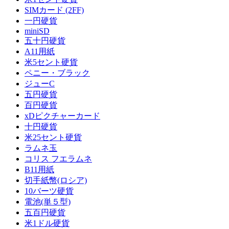
SIMカード (2FF)
一円硬貨
miniSD
五十円硬貨
A11用紙
米5セント硬貨
ペニー・ブラック
ジューC
五円硬貨
百円硬貨
xDピクチャーカード
十円硬貨
米25セント硬貨
ラムネ玉
コリス フエラムネ
B11用紙
切手紙幣(ロシア)
10バーツ硬貨
電池(単５型)
五百円硬貨
米1ドル硬貨