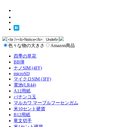
色々な物の大きさ
Amazon商品
四季の草花
BB弾
ナノSIM (4FF)
microSD
マイクロSIM (3FF)
電池(LR44)
A12用紙
パチンコ玉
マルカワ マーブルフーセンガム
米10セント硬貨
B12用紙
竜文切手
米1セント硬貨