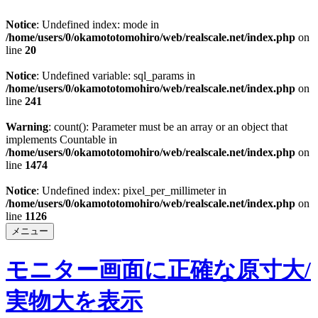
Notice
: Undefined index: mode in
/home/users/0/okamototomohiro/web/realscale.net/index.php
on
line
20
Notice
: Undefined variable: sql_params in
/home/users/0/okamototomohiro/web/realscale.net/index.php
on
line
241
Warning
: count(): Parameter must be an array or an object that
implements Countable in
/home/users/0/okamototomohiro/web/realscale.net/index.php
on
line
1474
Notice
: Undefined index: pixel_per_millimeter in
/home/users/0/okamototomohiro/web/realscale.net/index.php
on
line
1126
メニュー
モニター画面に正確な原寸大/
実物大を表示