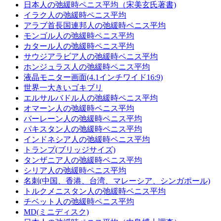
日本人の弛緩時ペニス平均（宋美玄氏著書)
イラク人の弛緩時ペニス平均
アラブ首長国連邦人の弛緩時ペニス平均
モンゴル人の弛緩時ペニス平均
カタール人の弛緩時ペニス平均
サウジアラビア人の弛緩時ペニス平均
ホンジュラス人の弛緩時ペニス平均
液晶モニター画面(4.1インチワイド16:9)
世界一大きいゴキブリ
エルサルバドル人の弛緩時ペニス平均
オマーン人の弛緩時ペニス平均
バーレーン人の弛緩時ペニス平均
パキスタン人の弛緩時ペニス平均
インドネシア人の弛緩時ペニス平均
トランプ(ブリッジサイズ)
タンザニア人の弛緩時ペニス平均
シリア人の弛緩時ペニス平均
名刺(中国、香港、台湾、マレーシア、シンガポール)
トルクメニスタン人の弛緩時ペニス平均
チベット人の弛緩時ペニス平均
MD(ミニディスク)