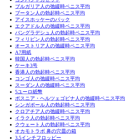
ブルガリア人の弛緩時ペニス平均
ブータン人の勃起時ペニス平均
アイスホッケーのパック
エクアドル人の弛緩時ペニス平均
バングラデシュ人の勃起時ペニス平均
フィリピン人の勃起時ペニス平均
オーストリア人の弛緩時ペニス平均
A7用紙
韓国人の勃起時ペニス平均
ケーキ3号
香港人の勃起時ペニス平均
コンゴ人の弛緩時ペニス平均
スーダン人の弛緩時ペニス平均
5ユーロ紙幣
ボスニア・ヘルツェゴビナ人の弛緩時ペニス平均
シンガポール人の勃起時ペニス平均
クロアチア人の弛緩時ペニス平均
イラク人の勃起時ペニス平均
クウェート人の勃起時ペニス平均
オカモトラボ 鼻の穴皿の箱
3.5インチフロッピー