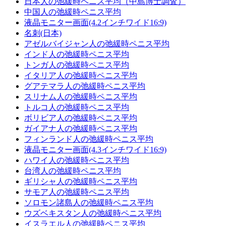
日本人の弛緩時ペニス平均（中島博士調査）
中国人の弛緩時ペニス平均
液晶モニター画面(4.2インチワイド16:9)
名刺(日本)
アゼルバイジャン人の弛緩時ペニス平均
インド人の弛緩時ペニス平均
トンガ人の弛緩時ペニス平均
イタリア人の弛緩時ペニス平均
グアテマラ人の弛緩時ペニス平均
スリナム人の弛緩時ペニス平均
トルコ人の弛緩時ペニス平均
ボリビア人の弛緩時ペニス平均
ガイアナ人の弛緩時ペニス平均
フィンランド人の弛緩時ペニス平均
液晶モニター画面(4.3インチワイド16:9)
ハワイ人の弛緩時ペニス平均
台湾人の弛緩時ペニス平均
ギリシャ人の弛緩時ペニス平均
サモア人の弛緩時ペニス平均
ソロモン諸島人の弛緩時ペニス平均
ウズベキスタン人の弛緩時ペニス平均
イスラエル人の弛緩時ペニス平均